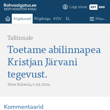
Logi sisse
EST
ENG
Algatused
Riigikogu
KOV
EL
Muu…
Tallinnale
Toetame abilinnapea
Kristjan Järvani
tegevust.
Toivo Külaviir
,
2.09.2024
Kommentaarid