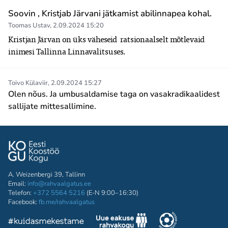
Soovin , Kristjab Järvani jätkamist abilinnapea kohal.
Toomas Ustav
,
2.09.2024 15:20
Kristjan Järvan on üks väheseid  ratsionaalselt mõtlevaid 
inimesi Tallinna Linnavalitsuses.
Toivo Külaviir
,
2.09.2024 15:27
Olen nõus. Ja umbusaldamise taga on vasakradikaalidest
sallijate mittesallimine.
A. Weizenbergi 39, Tallinn
Email:
info@rahvaalgatus.ee
Telefon:
+372 5564 5216
(E-N 9:00–16:30)
Facebook:
fb.me/rahvaalgatus