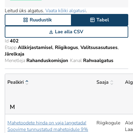
Leitud üks algatus.
Vaata kõiki algatusi
.
Ruudustik
Tabel
Lae alla CSV
Id
402
Etapp
Allkirjastamisel
Riigikogus
Valitsusasutuses
Järelkaja
Menetleja
Rahanduskomisjon
Kanal
Rahvaalgatus
Pealkiri
Saaja
Alg
M
Mahetoodete hinda on vaja langetada!
Riigikogule
Ale
Soovime tunnustatud mahetoidule 9%
Laa