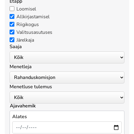
Etapp
Loomisel
Allkirjastamisel
Riigikogus
Valitsusasutuses
Järelkaja
Saaja
Menetleja
Menetluse tulemus
Ajavahemik
Alates