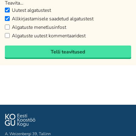
Teavita…
Uutest algatustest
Allkirjastamisele saadetud algatustest
Algatuste menetlusinfost
Algatuste uutest kommentaaridest
Telli teavitused
A. Weizenbergi 39, Tallinn