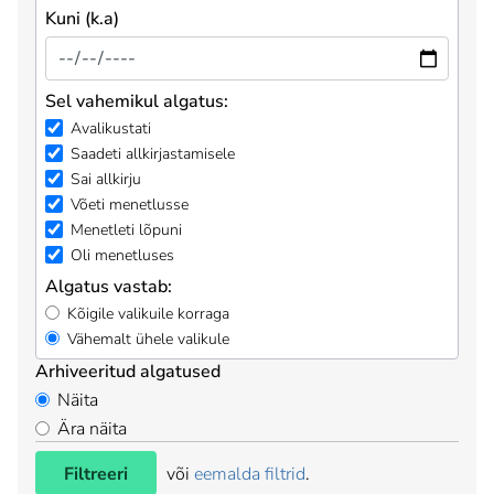
Kuni (k.a)
Sel vahemikul algatus:
Avalikustati
Saadeti allkirjastamisele
Sai allkirju
Võeti menetlusse
Menetleti lõpuni
Oli menetluses
Algatus vastab:
Kõigile valikuile korraga
Vähemalt ühele valikule
Arhiveeritud algatused
Näita
Ära näita
Filtreeri
või
eemalda filtrid
.