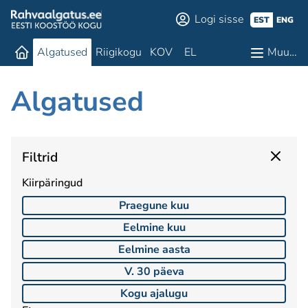
Logi sisse
EST
ENG
Algatused
Riigikogu
KOV
EL
Muu…
Algatused
Filtrid
Kiirpäringud
Praegune kuu
Eelmine kuu
Eelmine aasta
V. 30 päeva
Kogu ajalugu