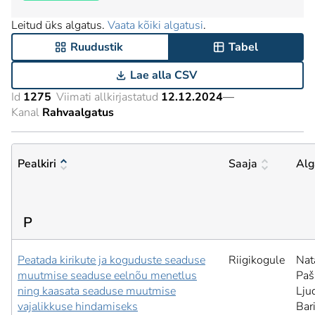
Leitud üks algatus.
Vaata kõiki algatusi
.
Ruudustik
Tabel
Lae alla CSV
Id
1275
Viimati allkirjastatud
12.12.2024
—
Kanal
Rahvaalgatus
Pealkiri
Saaja
Alg
P
Peatada kirikute ja koguduste seaduse
Riigikogule
Nat
muutmise seaduse eelnõu menetlus
Paš
ning kaasata seaduse muutmise
Lju
vajalikkuse hindamiseks
Bar