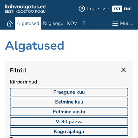
Logi sisse
EST
ENG
Algatused
Riigikogu
KOV
EL
Muu…
Algatused
Filtrid
Kiirpäringud
Praegune kuu
Eelmine kuu
Eelmine aasta
V. 30 päeva
Kogu ajalugu