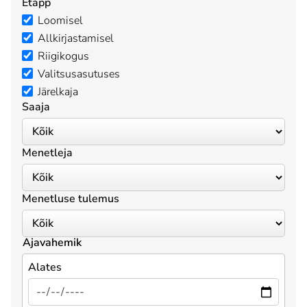
Etapp
Loomisel
Allkirjastamisel
Riigikogus
Valitsusasutuses
Järelkaja
Saaja
Menetleja
Menetluse tulemus
Ajavahemik
Alates