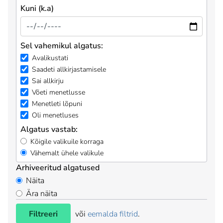
Kuni (k.a)
Sel vahemikul algatus:
Avalikustati
Saadeti allkirjastamisele
Sai allkirju
Võeti menetlusse
Menetleti lõpuni
Oli menetluses
Algatus vastab:
Kõigile valikuile korraga
Vähemalt ühele valikule
Arhiveeritud algatused
Näita
Ära näita
Filtreeri
või
eemalda filtrid
.