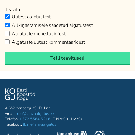
Teavita…
Uutest algatustest
Allkirjastamisele saadetud algatustest
Algatuste menetlusinfost
Algatuste uutest kommentaaridest
Telli teavitused
A. Weizenbergi 39, Tallinn
Email:
info@rahvaalgatus.ee
Telefon:
+372 5564 5216
(E-N 9:00–16:30)
Facebook:
fb.me/rahvaalgatus