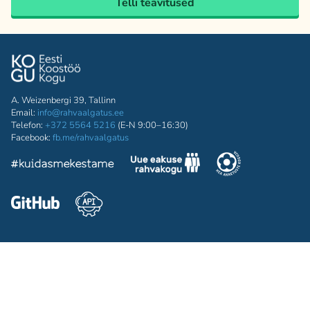
Telli teavitused
A. Weizenbergi 39, Tallinn
Email:
info@rahvaalgatus.ee
Telefon:
+372 5564 5216
(E-N 9:00–16:30)
Facebook:
fb.me/rahvaalgatus