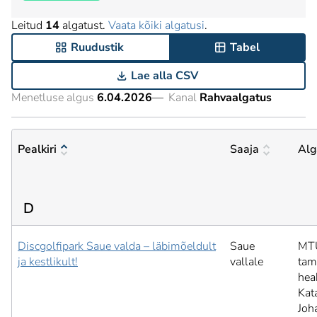
Leitud
14
algatust.
Vaata kõiki algatusi
.
Ruudustik
Tabel
Lae alla CSV
Menetluse algus
6.04.2026
—
Kanal
Rahvaalgatus
Pealkiri
Saaja
Alg
D
Discgolfipark Saue valda – läbimõeldult
Saue
MT
ja kestlikult!
vallale
tam
hea
Kat
Joh