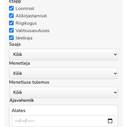
Etapp
Loomisel
Allkirjastamisel
Riigikogus
Valitsusasutuses
Järelkaja
Saaja
Menetleja
Menetluse tulemus
Ajavahemik
Alates