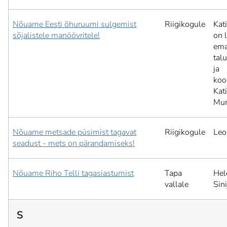
Nõuame Eesti õhuruumi sulgemist
Riigikogule
Kat
sõjalistele manöövritele!
on 
ema
tal
ja
koo
Kat
Mur
Nõuame metsade püsimist tagavat
Riigikogule
Leo
seadust - mets on pärandamiseks!
Nõuame Riho Telli tagasiastumist
Tapa
Hel
vallale
Sini
S