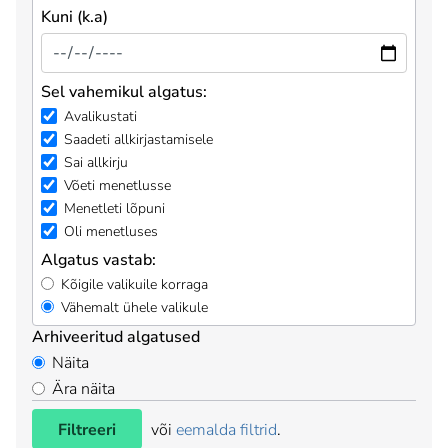
Kuni (k.a)
Sel vahemikul algatus:
Avalikustati
Saadeti allkirjastamisele
Sai allkirju
Võeti menetlusse
Menetleti lõpuni
Oli menetluses
Algatus vastab:
Kõigile valikuile korraga
Vähemalt ühele valikule
Arhiveeritud algatused
Näita
Ära näita
Filtreeri
või
eemalda filtrid
.