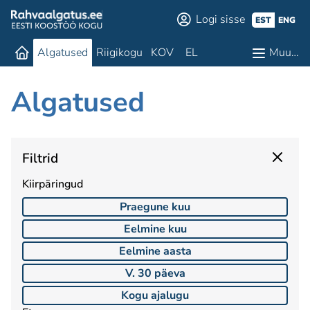
Logi sisse
EST
ENG
Algatused
Riigikogu
KOV
EL
Muu…
Algatused
Filtrid
Kiirpäringud
Praegune kuu
Eelmine kuu
Eelmine aasta
V. 30 päeva
Kogu ajalugu