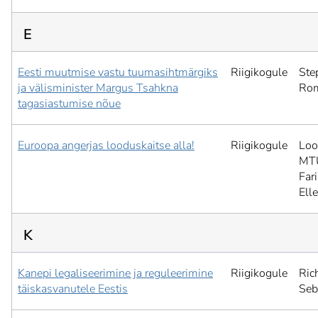
E
Eesti muutmise vastu tuumasihtmärgiks
Riigikogule
Ste
ja välisminister Margus Tsahkna
Ro
tagasiastumise nõue
Euroopa angerjas looduskaitse alla!
Riigikogule
Lo
MT
Far
Elle
K
Kanepi legaliseerimine ja reguleerimine
Riigikogule
Ric
täiskasvanutele Eestis
Seb