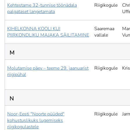
Kehtestame 32-tunnise töönädala
Riigikogule
Chr
palgataset langetamata
Uffe
KIHELKONNA KOOLI KUI
Saaremaa
Mar
PIIRKONDLIKU MAJAKA SÄILITAMINE
vallale
Vun
M
Molutamise päev – teeme 29. jaanuarist
Riigikogule
Kris
riigipüha!
N
Noor-Eesti "Noorte püüded"
Riigikogule
Jar
kohustuslikuks lugemiseks
riigikogulastele