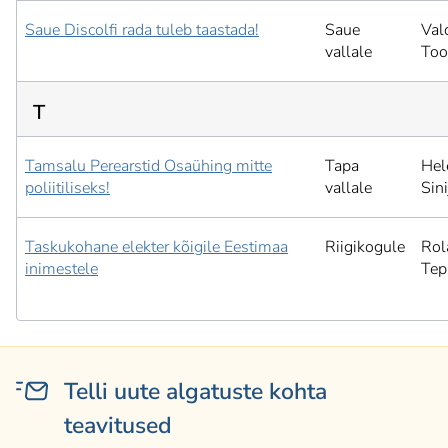
Saue Discolfi rada tuleb taastada!
Saue
Val
vallale
Too
T
Tamsalu Perearstid Osaühing mitte
Tapa
Hel
poliitiliseks!
vallale
Sini
Taskukohane elekter kõigile Eestimaa
Riigikogule
Rol
inimestele
Tep
Telli uute algatuste kohta
teavitused