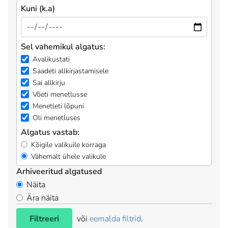
Kuni (k.a)
Sel vahemikul algatus:
Avalikustati
Saadeti allkirjastamisele
Sai allkirju
Võeti menetlusse
Menetleti lõpuni
Oli menetluses
Algatus vastab:
Kõigile valikuile korraga
Vähemalt ühele valikule
Arhiveeritud algatused
Näita
Ära näita
Filtreeri
või
eemalda filtrid
.