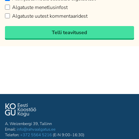
Algatuste menetlusinfost
Algatuste uutest kommentaaridest
Telli teavitused
A. Weizenbergi 39, Tallinn
Email:
info@rahvaalgatus.ee
Telefon:
+372 5564 5216
(E-N 9:00–16:30)