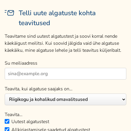
Telli uute algatuste kohta
teavitused
Teavitame sind uutest algatustest ja soovi korral nende
käekäigust meilitsi. Kui soovid jälgida vaid ühe algatuse
käekäiku, mine algatuse lehele ja telli teavitus küljeribalt.
Su meiliaadress
Teavita, kui algatuse saajaks on…
Teavita…
Uutest algatustest
Allkirjastamisele saadetud algatustest