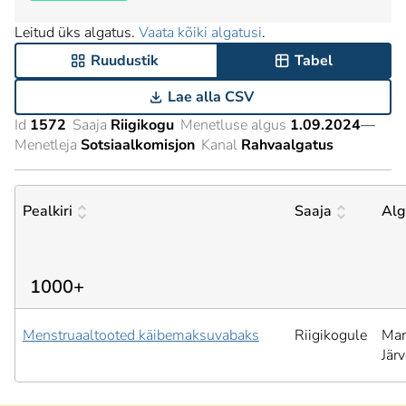
Leitud üks algatus.
Vaata kõiki algatusi
.
Ruudustik
Tabel
Lae alla CSV
Id
1572
Saaja
Riigikogu
Menetluse algus
1.09.2024
—
Menetleja
Sotsiaalkomisjon
Kanal
Rahvaalgatus
Pealkiri
Saaja
Alg
1000+
Menstruaaltooted käibemaksuvabaks
Riigikogule
Mar
Jär