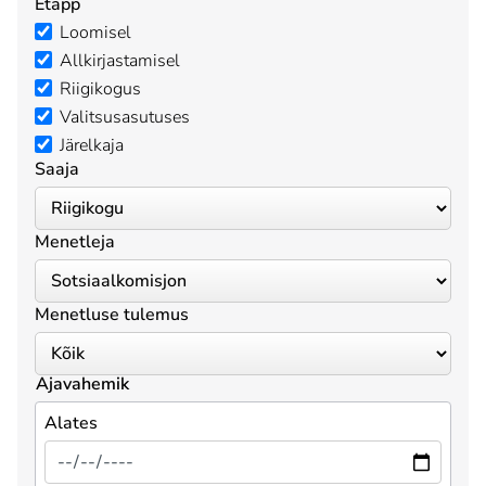
Etapp
Loomisel
Allkirjastamisel
Riigikogus
Valitsusasutuses
Järelkaja
Saaja
Menetleja
Menetluse tulemus
Ajavahemik
Alates