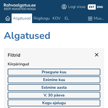
Logi sisse
EST
ENG
Algatused
Riigikogu
KOV
EL
Muu…
Algatused
Filtrid
Kiirpäringud
Praegune kuu
Eelmine kuu
Eelmine aasta
V. 30 päeva
Kogu ajalugu