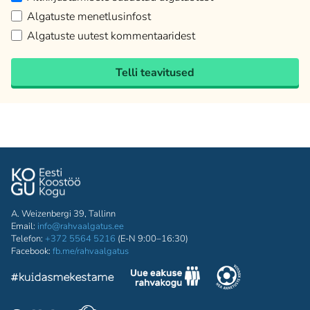
Algatuste menetlusinfost
Algatuste uutest kommentaaridest
Telli teavitused
A. Weizenbergi 39, Tallinn
Email:
info@rahvaalgatus.ee
Telefon:
+372 5564 5216
(E-N 9:00–16:30)
Facebook:
fb.me/rahvaalgatus