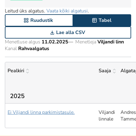
Leitud üks algatus.
Vaata kõiki algatusi
.
Ruudustik
Tabel
Lae alla CSV
Menetluse algus
11.02.2025
—
Menetleja
Viljandi linn
Kanal
Rahvaalgatus
Pealkiri
Saaja
Algata
2025
Ei Viljandi linna parkimistasule.
Viljandi
Andres
linnale
Tamm