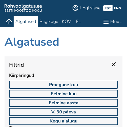
Logi sisse
EST
ENG
Algatused
Riigikogu
KOV
EL
Muu…
Algatused
Filtrid
Kiirpäringud
Praegune kuu
Eelmine kuu
Eelmine aasta
V. 30 päeva
Kogu ajalugu