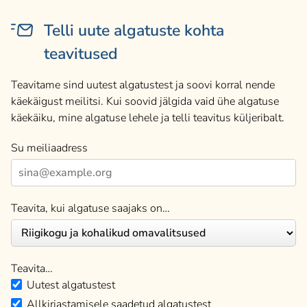
Telli uute algatuste kohta
teavitused
Teavitame sind uutest algatustest ja soovi korral nende
käekäigust meilitsi. Kui soovid jälgida vaid ühe algatuse
käekäiku, mine algatuse lehele ja telli teavitus küljeribalt.
Su meiliaadress
Teavita, kui algatuse saajaks on…
Teavita…
Uutest algatustest
Allkirjastamisele saadetud algatustest