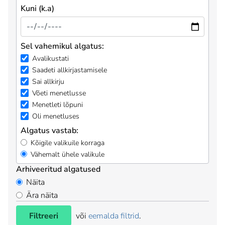
Kuni (k.a)
Sel vahemikul algatus:
Avalikustati
Saadeti allkirjastamisele
Sai allkirju
Võeti menetlusse
Menetleti lõpuni
Oli menetluses
Algatus vastab:
Kõigile valikuile korraga
Vähemalt ühele valikule
Arhiveeritud algatused
Näita
Ära näita
Filtreeri
või
eemalda filtrid
.