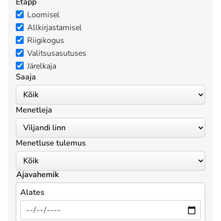
Etapp
Loomisel
Allkirjastamisel
Riigikogus
Valitsusasutuses
Järelkaja
Saaja
Menetleja
Menetluse tulemus
Ajavahemik
Alates