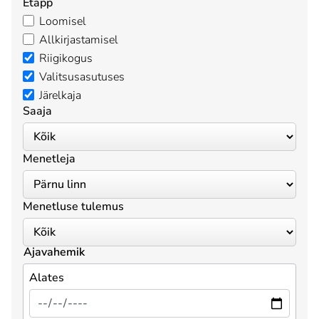
Etapp
Loomisel
Allkirjastamisel
Riigikogus
Valitsusasutuses
Järelkaja
Saaja
Menetleja
Menetluse tulemus
Ajavahemik
Alates