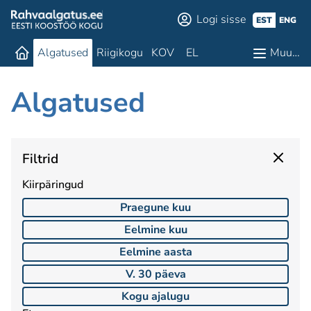
Logi sisse
EST
ENG
Algatused
Riigikogu
KOV
EL
Muu…
Algatused
Filtrid
Kiirpäringud
Praegune kuu
Eelmine kuu
Eelmine aasta
V. 30 päeva
Kogu ajalugu