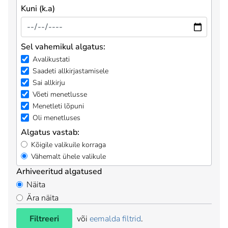
Kuni (k.a)
Sel vahemikul algatus:
Avalikustati
Saadeti allkirjastamisele
Sai allkirju
Võeti menetlusse
Menetleti lõpuni
Oli menetluses
Algatus vastab:
Kõigile valikuile korraga
Vähemalt ühele valikule
Arhiveeritud algatused
Näita
Ära näita
Filtreeri
või
eemalda filtrid
.