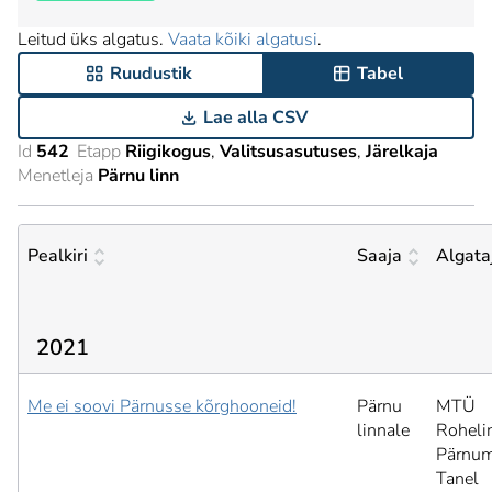
Leitud üks algatus.
Vaata kõiki algatusi
.
Ruudustik
Tabel
Lae alla CSV
Id
542
Etapp
Riigikogus
Valitsusasutuses
Järelkaja
Menetleja
Pärnu linn
Pealkiri
Saaja
Algata
2021
Me ei soovi Pärnusse kõrghooneid!
Pärnu
MTÜ
linnale
Roheli
Pärnum
Tanel