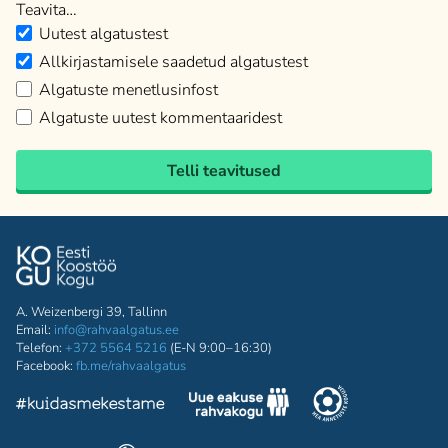
Teavita…
Uutest algatustest
Allkirjastamisele saadetud algatustest
Algatuste menetlusinfost
Algatuste uutest kommentaaridest
Telli teavitused
A. Weizenbergi 39, Tallinn
Email:
info@rahvaalgatus.ee
Telefon:
+372 5564 5216
(E-N 9:00–16:30)
Facebook:
fb.me/rahvaalgatus