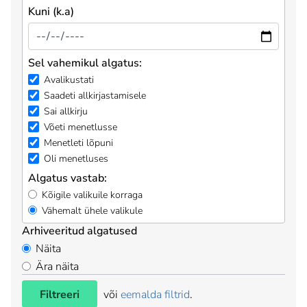
Kuni (k.a)
Sel vahemikul algatus:
Avalikustati
Saadeti allkirjastamisele
Sai allkirju
Võeti menetlusse
Menetleti lõpuni
Oli menetluses
Algatus vastab:
Kõigile valikuile korraga
Vähemalt ühele valikule
Arhiveeritud algatused
Näita
Ära näita
Filtreeri
või
eemalda filtrid
.