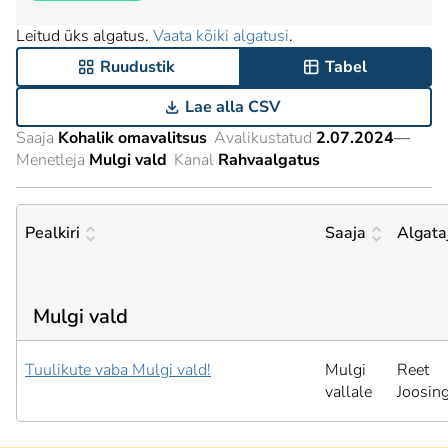
Leitud üks algatus.
Vaata kõiki algatusi
.
Ruudustik
Tabel
Lae alla CSV
Saaja
Kohalik omavalitsus
Avalikustatud
2.07.2024
—
Menetleja
Mulgi vald
Kanal
Rahvaalgatus
Pealkiri
Saaja
Algata
Mulgi vald
Tuulikute vaba Mulgi vald!
Mulgi
Reet
vallale
Joosin