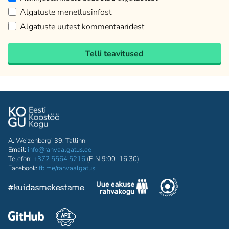
Algatuste menetlusinfost
Algatuste uutest kommentaaridest
Telli teavitused
A. Weizenbergi 39, Tallinn
Email:
info@rahvaalgatus.ee
Telefon:
+372 5564 5216
(E-N 9:00–16:30)
Facebook:
fb.me/rahvaalgatus