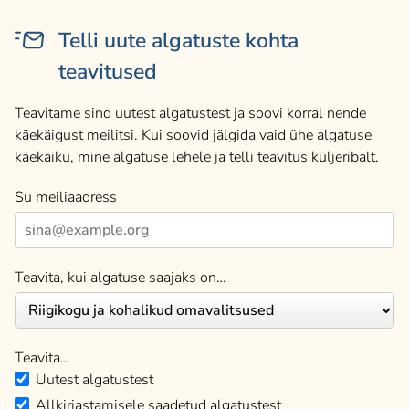
Telli uute algatuste kohta
teavitused
Teavitame sind uutest algatustest ja soovi korral nende
käekäigust meilitsi. Kui soovid jälgida vaid ühe algatuse
käekäiku, mine algatuse lehele ja telli teavitus küljeribalt.
Su meiliaadress
Teavita, kui algatuse saajaks on…
Teavita…
Uutest algatustest
Allkirjastamisele saadetud algatustest