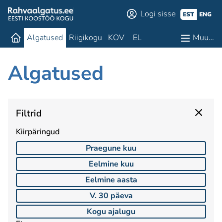
Logi sisse
EST
ENG
Algatused
Riigikogu
KOV
EL
Muu…
Algatused
Filtrid
Kiirpäringud
Praegune kuu
Eelmine kuu
Eelmine aasta
V. 30 päeva
Kogu ajalugu