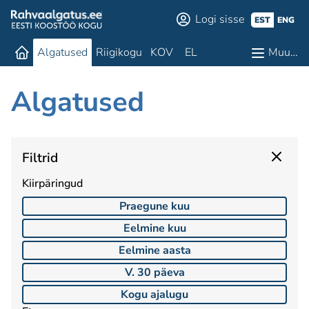
Logi sisse
EST
ENG
Algatused
Riigikogu
KOV
EL
Muu…
Algatused
Filtrid
Kiirpäringud
Praegune kuu
Eelmine kuu
Eelmine aasta
V. 30 päeva
Kogu ajalugu