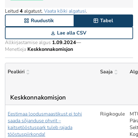
Leitud
4
algatust.
Vaata kõiki algatusi
.
Ruudustik
Tabel
Lae alla CSV
Allkirjastamise algus
1.09.2024
—
Menetleja
Keskkonnakomisjon
Pealkiri
Saaja
Alg
Keskkonnakomisjon
Eestimaa loodusmaastikust ei tohi
Riigikogule
MT
saada sõjanduse ohvrit –
Pär
kaitsetööstuspark tuleb rajada
Sel
tööstuspiirkonda!
Kog