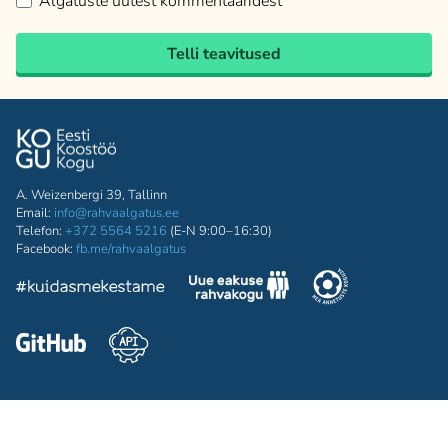
Algatuste uutest kommentaaridest
Telli teavitused
A. Weizenbergi 39, Tallinn
Email:
info@rahvaalgatus.ee
Telefon:
+372 5564 5216
(E-N 9:00–16:30)
Facebook:
fb.me/rahvaalgatus