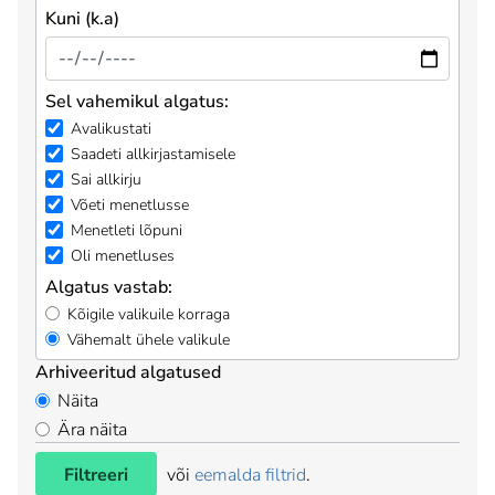
Kuni (k.a)
Sel vahemikul algatus:
Avalikustati
Saadeti allkirjastamisele
Sai allkirju
Võeti menetlusse
Menetleti lõpuni
Oli menetluses
Algatus vastab:
Kõigile valikuile korraga
Vähemalt ühele valikule
Arhiveeritud algatused
Näita
Ära näita
Filtreeri
või
eemalda filtrid
.