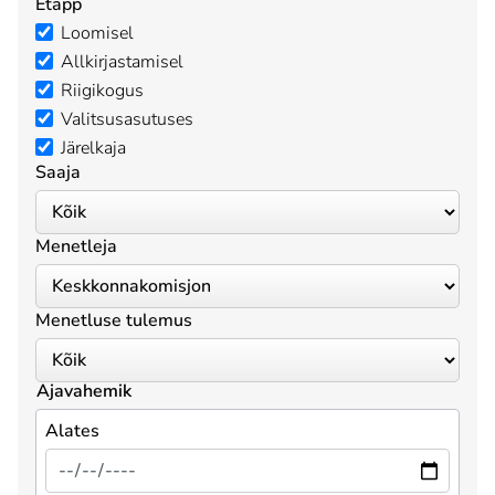
Etapp
Loomisel
Allkirjastamisel
Riigikogus
Valitsusasutuses
Järelkaja
Saaja
Menetleja
Menetluse tulemus
Ajavahemik
Alates