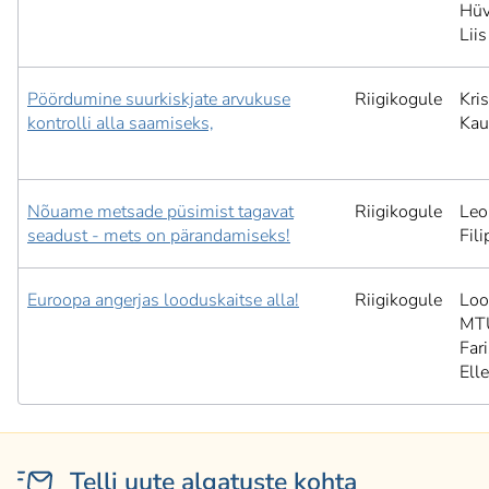
Hüv
Liis
Pöördumine suurkiskjate arvukuse
Riigikogule
Kris
kontrolli alla saamiseks,
Kau
Nõuame metsade püsimist tagavat
Riigikogule
Leo
seadust - mets on pärandamiseks!
Fil
Euroopa angerjas looduskaitse alla!
Riigikogule
Lo
MT
Far
Elle
Telli uute algatuste kohta