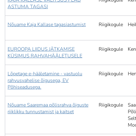
KAJA KALLASE VALITSUS PEAB
Riigikogule
Ken
ASTUMA TAGASI
Nõuame Kaja Kallase tagasiastumist
Riigikogule
Hei
EUROOPA LIIDUS JÄTKAMISE
Riigikogule
Ken
KÜSIMUS RAHVAHÄÄLETUSELE
Lõpetage e-hääletamine - vastuolu
Riigikogule
Hen
rahvusvahelise õigusega, EV
Põhiseadusega.
Nõuame Saaremaa põlisrahva õiguste
Riigikogule
Saa
riiklikku tunnustamist ja kaitset
Põl
Sel
Moo