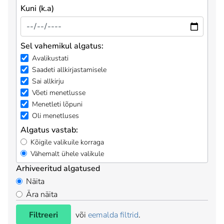
Kuni (k.a)
Sel vahemikul algatus:
Avalikustati
Saadeti allkirjastamisele
Sai allkirju
Võeti menetlusse
Menetleti lõpuni
Oli menetluses
Algatus vastab:
Kõigile valikuile korraga
Vähemalt ühele valikule
Arhiveeritud algatused
Näita
Ära näita
Filtreeri
või
eemalda filtrid
.