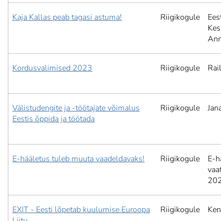
Kaja Kallas peab tagasi astuma!
Riigikogule
Ees
Kes
Ann
Kordusvalimised 2023
Riigikogule
Rai
Välistudengite ja -töötajate võimalus
Riigikogule
Jan
Eestis õppida ja töötada
E-hääletus tuleb muuta vaadeldavaks!
Riigikogule
E-h
vaa
202
EXIT - Eesti lõpetab kuulumise Euroopa
Riigikogule
Ken
Liitu