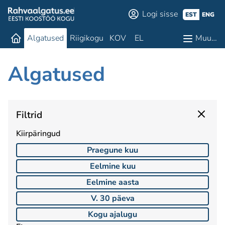
Logi sisse
EST
ENG
Algatused
Riigikogu
KOV
EL
Muu…
Algatused
Filtrid
Kiirpäringud
Praegune kuu
Eelmine kuu
Eelmine aasta
V. 30 päeva
Kogu ajalugu