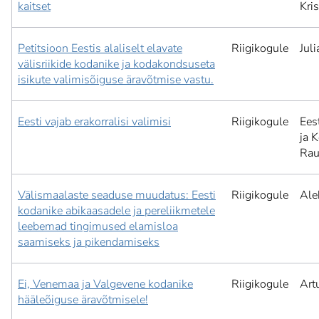
kaitset
Kri
Petitsioon Eestis alaliselt elavate
Riigikogule
Jul
välisriikide kodanike ja kodakondsuseta
isikute valimisõiguse äravõtmise vastu.
Eesti vajab erakorralisi valimisi
Riigikogule
Ees
ja K
Rau
Välismaalaste seaduse muudatus: Eesti
Riigikogule
Ale
kodanike abikaasadele ja pereliikmetele
leebemad tingimused elamisloa
saamiseks ja pikendamiseks
Ei, Venemaa ja Valgevene kodanike
Riigikogule
Art
hääleõiguse äravõtmisele!