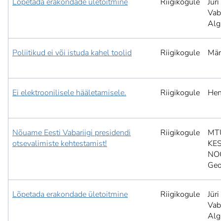
Lõpetada erakondade ületoitmine
Riigikogule
Jür
Vab
Alg
Poliitikud ei või istuda kahel toolid
Riigikogule
Mär
Ei elektroonilisele hääletamisele.
Riigikogule
Hen
Nõuame Eesti Vabariigi presidendi
Riigikogule
MT
otsevalimiste kehtestamist!
KE
NO
Geo
Lõpetada erakondade ületoitmine
Riigikogule
Jür
Vab
Alg