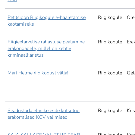
Petitsioon Riigikogule e-hääletamise
Riigikogule
Ole
kaotamiseks
Riigieelarvelise rahastuse peatamine
Riigikogule
Era
erakondadele, millel on kehtiv
kriminaalkaristus
Mart Helme riigikogust välja!
Riigikogule
Get
Seadustada elanike esile kutsutud
Riigikogule
Kri
erakorralised KOV valimised