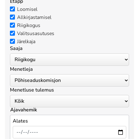
Etapp
Loomisel
Allkirjastamisel
Riigikogus
Valitsusasutuses
Järelkaja
Saaja
Menetleja
Menetluse tulemus
Ajavahemik
Alates