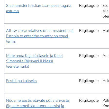
Siseminister Kristian Jaani peab tagasi
Riigikogule
Ees
astuma
Ale
Ste
Allow close relatives of all residents of
Riigikogule
Mak
Estonia to enter the country on equal
terms
Mitte anda Kaja Kallasele ja Kadri
Riigikogule
And
Simsonile Riigivapi II klassi
teenetemärki!
Eesti lipu kaitseks
Riigikogule
Hei
Nõuame Eestis elavate põlisrahvaste
Riigikogule
Põl
õiguste ametlikku tunnustamist ja
Koo