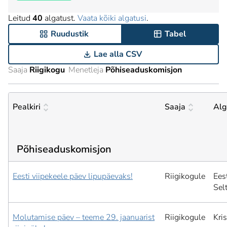
Leitud
40
algatust.
Vaata kõiki algatusi
.
Ruudustik
Tabel
Lae alla CSV
Saaja
Riigikogu
Menetleja
Põhiseaduskomisjon
Pealkiri
Saaja
Alg
Põhiseaduskomisjon
Eesti viipekeele päev lipupäevaks!
Riigikogule
Ees
Selt
Molutamise päev – teeme 29. jaanuarist
Riigikogule
Kris