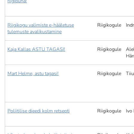
riigipüha!
Riigikogu valimiste e-hääletuse
Riigikogule
Ind
tulemuste avalikustamine
Kaja Kallas ASTU TAGASI!
Riigikogule
Ale
Hä
Mart Helme, astu tagasi!
Riigikogule
Tii
Poliitilise dieedi kolm retsepti
Riigikogule
Ivo