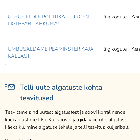
ÜLBUS EI OLE POLIITIKA - JÜRGEN
Riigikogule
Ann
LIGI PEAB LAHKUMA!
UMBUSALDAME PEAMINSTER KAJA
Riigikogule
Ken
KALLAST
Telli uute algatuste kohta
teavitused
Teavitame sind uutest algatustest ja soovi korral nende
käekäigust meilitsi. Kui soovid jälgida vaid ühe algatuse
käekäiku, mine algatuse lehele ja telli teavitus küljeribalt.