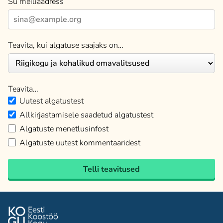
Su meiliaadress
Teavita, kui algatuse saajaks on…
Teavita…
Uutest algatustest
Allkirjastamisele saadetud algatustest
Algatuste menetlusinfost
Algatuste uutest kommentaaridest
Telli teavitused