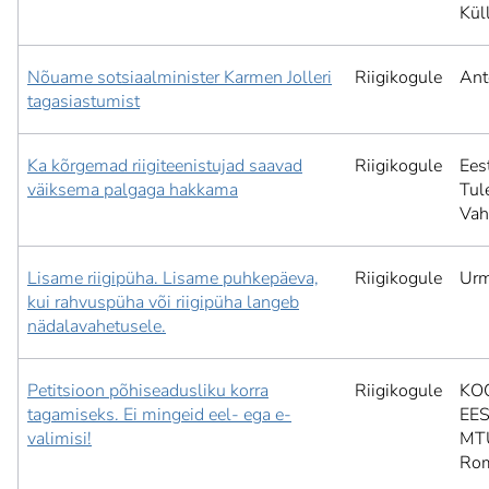
Kül
Nõuame sotsiaalminister Karmen Jolleri
Riigikogule
Ant
tagasiastumist
Ka kõrgemad riigiteenistujad saavad
Riigikogule
Ees
väiksema palgaga hakkama
Tul
Vah
Lisame riigipüha. Lisame puhkepäeva,
Riigikogule
Ur
kui rahvuspüha või riigipüha langeb
nädalavahetusele.
Petitsioon põhiseadusliku korra
Riigikogule
KO
tagamiseks. Ei mingeid eel- ega e-
EES
valimisi!
MT
Ro