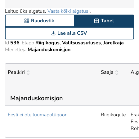
Leitud üks algatus.
Vaata kõiki algatusi
.
Ruudustik
Tabel
Lae alla CSV
Id
536
Etapp
Riigikogus
Valitsusasutuses
Järelkaja
Menetleja
Majanduskomisjon
Pealkiri
Saaja
Alg
Majanduskomisjon
Eesti ei ole tuumapolügoon
Riigikogule
Era
Ees
Roh