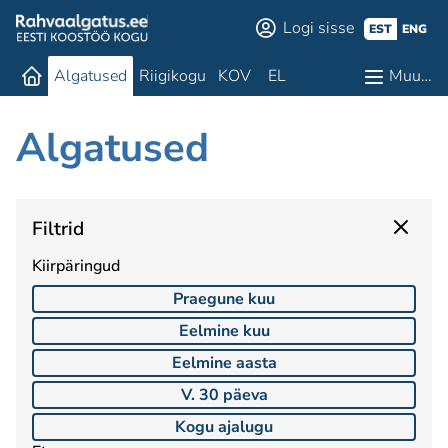
Logi sisse
EST
ENG
Algatused
Riigikogu
KOV
EL
Muu…
Algatused
Filtrid
Kiirpäringud
Praegune kuu
Eelmine kuu
Eelmine aasta
V. 30 päeva
Kogu ajalugu