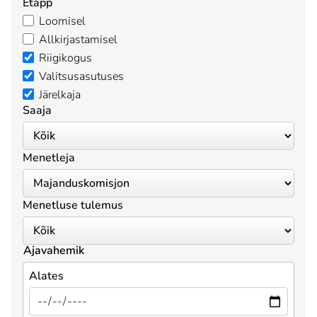
Etapp
Loomisel
Allkirjastamisel
Riigikogus
Valitsusasutuses
Järelkaja
Saaja
Menetleja
Menetluse tulemus
Ajavahemik
Alates