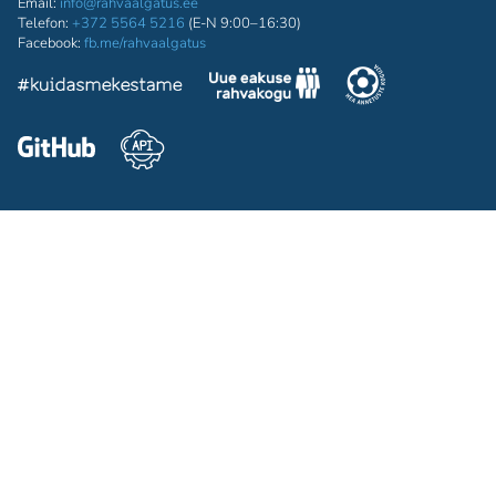
Email:
info@rahvaalgatus.ee
Telefon:
+372 5564 5216
(E-N 9:00–16:30)
Facebook:
fb.me/rahvaalgatus