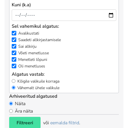
Kuni (k.a)
Sel vahemikul algatus:
Avalikustati
Saadeti allkirjastamisele
Sai allkirju
Võeti menetlusse
Menetleti lõpuni
Oli menetluses
Algatus vastab:
Kõigile valikuile korraga
Vähemalt ühele valikule
Arhiveeritud algatused
Näita
Ära näita
Filtreeri
või
eemalda filtrid
.