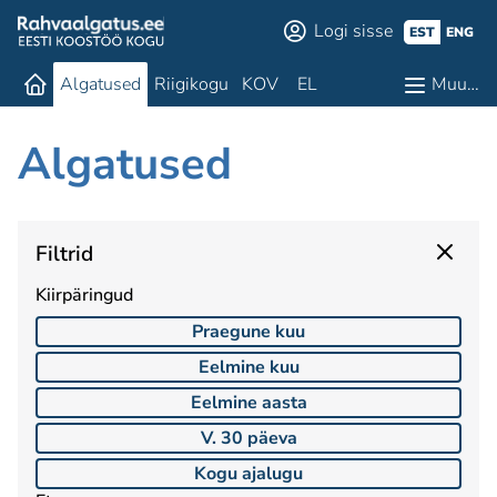
Logi sisse
EST
ENG
Algatused
Riigikogu
KOV
EL
Muu…
Algatused
Filtrid
Kiirpäringud
Praegune kuu
Eelmine kuu
Eelmine aasta
V. 30 päeva
Kogu ajalugu