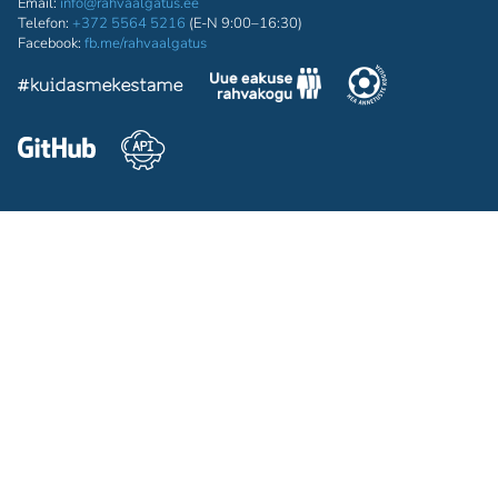
Email:
info@rahvaalgatus.ee
Telefon:
+372 5564 5216
(E-N 9:00–16:30)
Facebook:
fb.me/rahvaalgatus