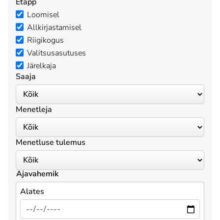
Etapp
Loomisel
Allkirjastamisel
Riigikogus
Valitsusasutuses
Järelkaja
Saaja
Menetleja
Menetluse tulemus
Ajavahemik
Alates