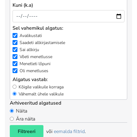
Kuni (k.a)
Sel vahemikul algatus:
Avalikustati
Saadeti allkirjastamisele
Sai allkirju
Võeti menetlusse
Menetleti lõpuni
Oli menetluses
Algatus vastab:
Kõigile valikuile korraga
Vähemalt ühele valikule
Arhiveeritud algatused
Näita
Ära näita
Filtreeri
või
eemalda filtrid
.