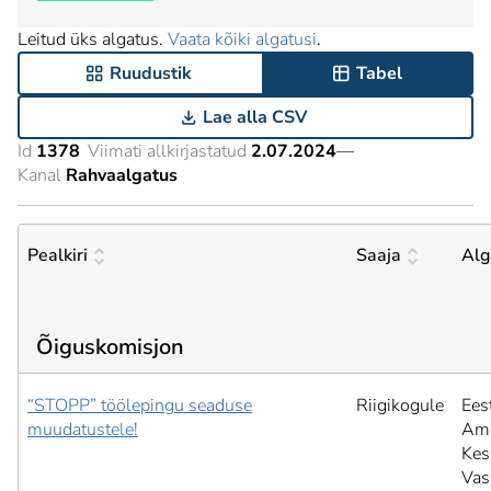
Leitud üks algatus.
Vaata kõiki algatusi
.
Ruudustik
Tabel
Lae alla CSV
Id
1378
Viimati allkirjastatud
2.07.2024
—
Kanal
Rahvaalgatus
Pealkiri
Saaja
Alg
Õiguskomisjon
“STOPP” töölepingu seaduse
Riigikogule
Ees
muudatustele!
Ame
Kesk
Vas