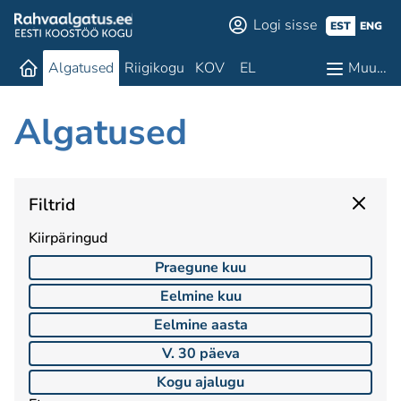
Logi sisse
EST
ENG
Algatused
Riigikogu
KOV
EL
Muu…
Algatused
Filtrid
Kiirpäringud
Praegune kuu
Eelmine kuu
Eelmine aasta
V. 30 päeva
Kogu ajalugu