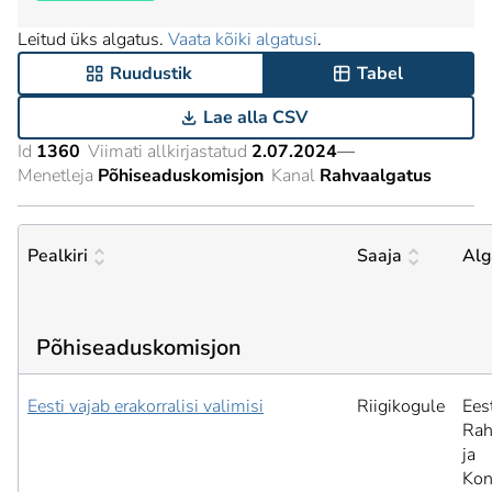
Leitud üks algatus.
Vaata kõiki algatusi
.
Ruudustik
Tabel
Lae alla CSV
Id
1360
Viimati allkirjastatud
2.07.2024
—
Menetleja
Põhiseaduskomisjon
Kanal
Rahvaalgatus
Pealkiri
Saaja
Alg
Põhiseaduskomisjon
Eesti vajab erakorralisi valimisi
Riigikogule
Ees
Rah
ja
Kon