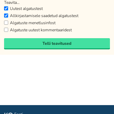
Teavita…
Uutest algatustest
Allkirjastamisele saadetud algatustest
Algatuste menetlusinfost
Algatuste uutest kommentaaridest
Telli teavitused