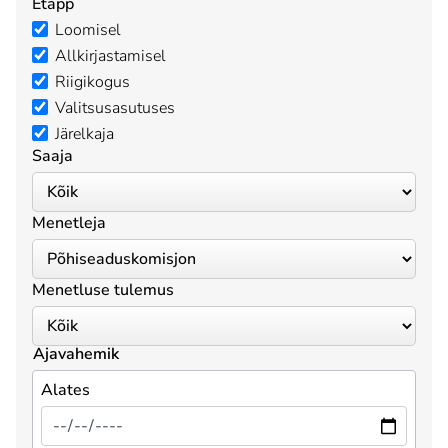
Etapp
Loomisel
Allkirjastamisel
Riigikogus
Valitsusasutuses
Järelkaja
Saaja
Menetleja
Menetluse tulemus
Ajavahemik
Alates