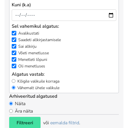
Kuni (k.a)
Sel vahemikul algatus:
Avalikustati
Saadeti allkirjastamisele
Sai allkirju
Võeti menetlusse
Menetleti lõpuni
Oli menetluses
Algatus vastab:
Kõigile valikuile korraga
Vähemalt ühele valikule
Arhiveeritud algatused
Näita
Ära näita
Filtreeri
või
eemalda filtrid
.