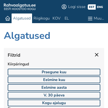
Logi sisse
EST
ENG
Algatused
Riigikogu
KOV
EL
Muu…
Algatused
Filtrid
Kiirpäringud
Praegune kuu
Eelmine kuu
Eelmine aasta
V. 30 päeva
Kogu ajalugu