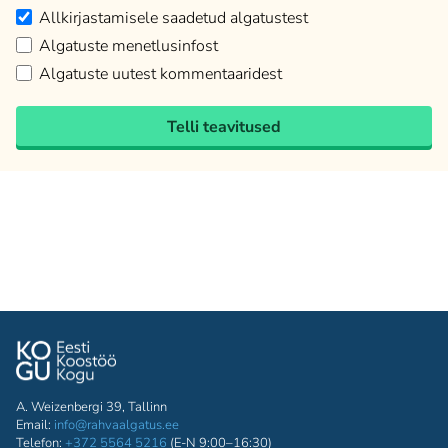
Allkirjastamisele saadetud algatustest
Algatuste menetlusinfost
Algatuste uutest kommentaaridest
Telli teavitused
A. Weizenbergi 39, Tallinn
Email:
info@rahvaalgatus.ee
Telefon:
+372 5564 5216
(E-N 9:00–16:30)