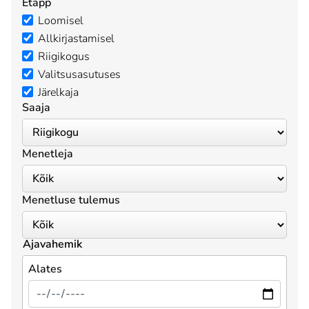
Etapp
Loomisel
Allkirjastamisel
Riigikogus
Valitsusasutuses
Järelkaja
Saaja
Menetleja
Menetluse tulemus
Ajavahemik
Alates