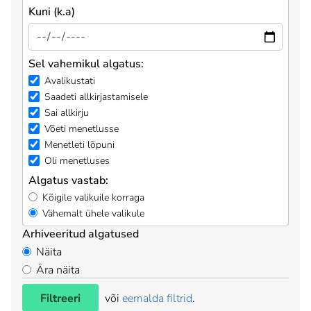
Kuni (k.a)
Sel vahemikul algatus:
Avalikustati
Saadeti allkirjastamisele
Sai allkirju
Võeti menetlusse
Menetleti lõpuni
Oli menetluses
Algatus vastab:
Kõigile valikuile korraga
Vähemalt ühele valikule
Arhiveeritud algatused
Näita
Ära näita
Filtreeri
või
eemalda filtrid
.