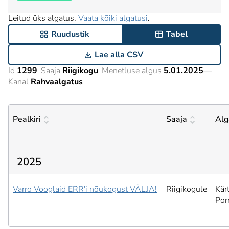
Leitud üks algatus.
Vaata kõiki algatusi
.
Ruudustik
Tabel
Lae alla CSV
Id
1299
Saaja
Riigikogu
Menetluse algus
5.01.2025
—
Kanal
Rahvaalgatus
Pealkiri
Saaja
Alg
2025
Varro Vooglaid ERR'i nõukogust VÄLJA!
Riigikogule
Kär
Por