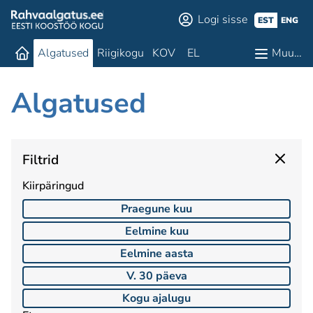
Logi sisse
EST
ENG
Algatused
Riigikogu
KOV
EL
Muu…
Algatused
Filtrid
Kiirpäringud
Praegune kuu
Eelmine kuu
Eelmine aasta
V. 30 päeva
Kogu ajalugu