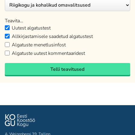
Teavita…
Uutest algatustest
Allkirjastamisele saadetud algatustest
Algatuste menetlusinfost
Algatuste uutest kommentaaridest
Telli teavitused
A. Weizenbergi 39, Tallinn