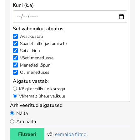
Kuni (k.a)
Sel vahemikul algatus:
Avalikustati
Saadeti allkirjastamisele
Sai allkirju
Võeti menetlusse
Menetleti lõpuni
Oli menetluses
Algatus vastab:
Kõigile valikuile korraga
Vähemalt ühele valikule
Arhiveeritud algatused
Näita
Ära näita
Filtreeri
või
eemalda filtrid
.