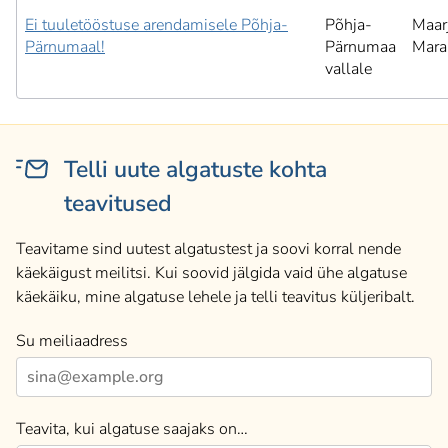
Ei tuuletööstuse arendamisele Põhja-
Põhja-
Maar
Pärnumaal!
Pärnumaa
Mara
vallale
Telli uute algatuste kohta
teavitused
Teavitame sind uutest algatustest ja soovi korral nende
käekäigust meilitsi. Kui soovid jälgida vaid ühe algatuse
käekäiku, mine algatuse lehele ja telli teavitus küljeribalt.
Su meiliaadress
Teavita, kui algatuse saajaks on…