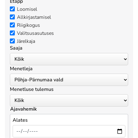
Etapp
Loomisel
Allkirjastamisel
Riigikogus
Valitsusasutuses
Järelkaja
Saaja
Menetleja
Menetluse tulemus
Ajavahemik
Alates