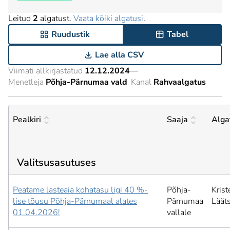
Leitud
2
algatust.
Vaata kõiki algatusi
.
Ruudustik
Tabel
Lae alla CSV
Viimati allkirjastatud
12.12.2024
—
Menetleja
Põhja-Pärnumaa vald
Kanal
Rahvaalgatus
Pealkiri
Saaja
Alga
Valitsusasutuses
Peatame lasteaia kohatasu ligi 40 %-
Põhja-
Krist
lise tõusu Põhja-Pärnumaal alates
Pärnumaa
Läät
01.04.2026!
vallale