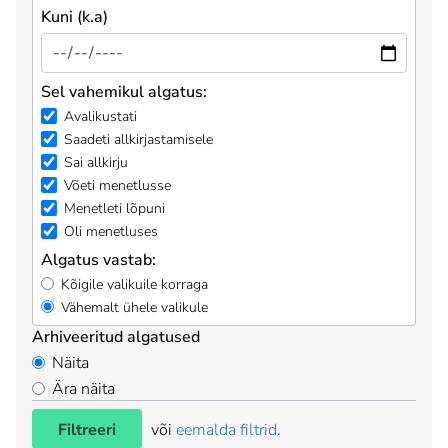
Kuni (k.a)
Sel vahemikul algatus:
Avalikustati
Saadeti allkirjastamisele
Sai allkirju
Võeti menetlusse
Menetleti lõpuni
Oli menetluses
Algatus vastab:
Kõigile valikuile korraga
Vähemalt ühele valikule
Arhiveeritud algatused
Näita
Ära näita
Filtreeri
või
eemalda filtrid
.