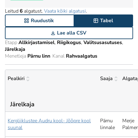
Leitud
6
algatust.
Vaata kõiki algatusi
.
Ruudustik
Tabel
Lae alla CSV
Etapp
Allkirjastamisel
Riigikogus
Valitsusasutuses
Järelkaja
Menetleja
Pärnu linn
Kanal
Rahvaalgatus
Pealkiri
Saaja
Algata
Järelkaja
Kergliiklustee Audru kool- Jõõpre kool
Pärnu
Merje
suunal
linnale
Palmer