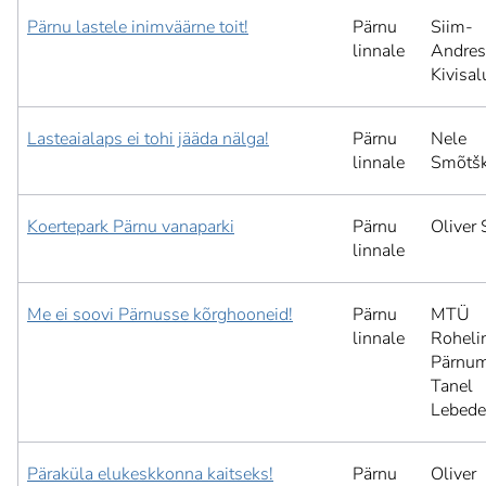
Pärnu lastele inimväärne toit!
Pärnu
Siim-
linnale
Andres
Kivisal
Lasteaialaps ei tohi jääda nälga!
Pärnu
Nele
linnale
Smõtš
Koertepark Pärnu vanaparki
Pärnu
Oliver 
linnale
Me ei soovi Pärnusse kõrghooneid!
Pärnu
MTÜ
linnale
Roheli
Pärnum
Tanel
Lebede
Päraküla elukeskkonna kaitseks!
Pärnu
Oliver