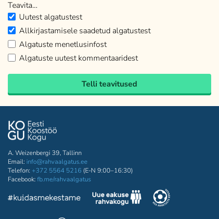
Teavita…
Uutest algatustest
Allkirjastamisele saadetud algatustest
Algatuste menetlusinfost
Algatuste uutest kommentaaridest
Telli teavitused
A. Weizenbergi 39, Tallinn
Email:
info@rahvaalgatus.ee
Telefon:
+372 5564 5216
(E-N 9:00–16:30)
Facebook:
fb.me/rahvaalgatus