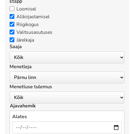
Etapp
Loomisel
Allkirjastamisel
Riigikogus
Valitsusasutuses
Järelkaja
Saaja
Menetleja
Menetluse tulemus
Ajavahemik
Alates