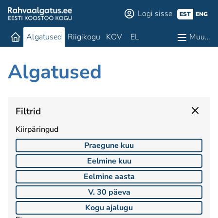
Logi sisse
EST
ENG
Algatused
Riigikogu
KOV
EL
Muu…
Algatused
Filtrid
Kiirpäringud
Praegune kuu
Eelmine kuu
Eelmine aasta
V. 30 päeva
Kogu ajalugu