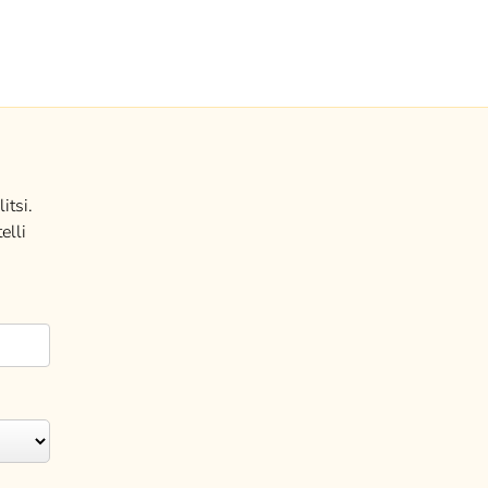
itsi.
elli