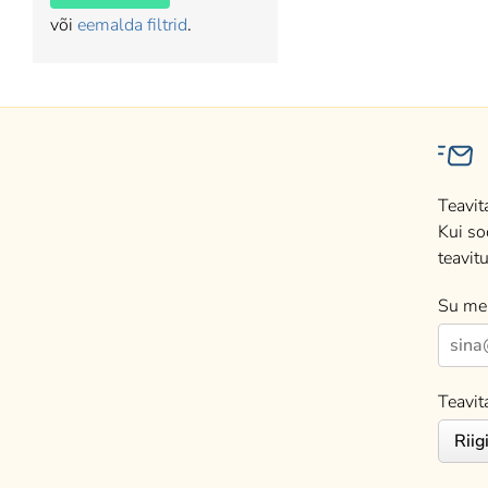
või
eemalda filtrid
.
Teavit
Kui so
teavitu
Su mei
Teavit