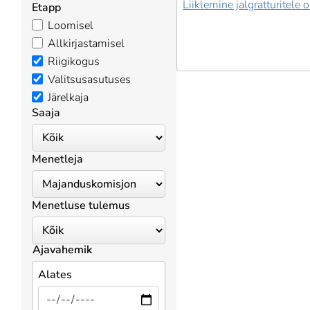
Liiklemine jalgratturitele
Etapp
Loomisel
Allkirjastamisel
Riigikogus
Valitsusasutuses
Järelkaja
Saaja
Menetleja
Menetluse tulemus
Ajavahemik
Alates