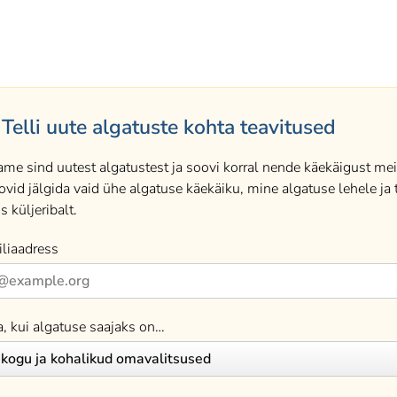
Telli uute algatuste kohta teavitused
ame sind uutest algatustest ja soovi korral nende käekäigust meil
ovid jälgida vaid ühe algatuse käekäiku, mine algatuse lehele ja t
s küljeribalt.
liaadress
a, kui algatuse saajaks on…