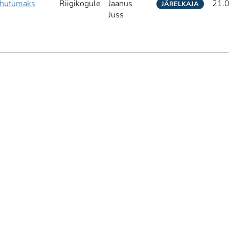
 ohutumaks
Riigikogule
Jaanus
21.
JÄRELKAJA
Juss