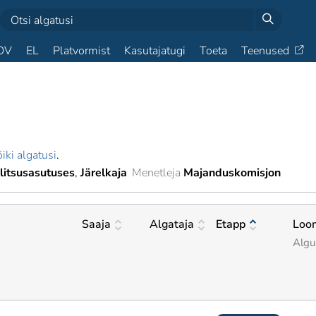
OV
EL
Platvormist
Kasutajatugi
Toeta
Teenused
iki algatusi
.
litsusasutuses
Järelkaja
Menetleja
Majanduskomisjon
Saaja
Algataja
Etapp
Loo
Algu