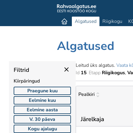
Algatused
Riigikogu
K
Algatused
Leitud üks algatus.
Vaata kõ
Filtrid
Id
15
Etapp
Riigikogus
Va
Kiirpäringud
Praegune kuu
Pealkiri
Eelmine kuu
Eelmine aasta
Järelkaja
V. 30 päeva
Kogu ajalugu