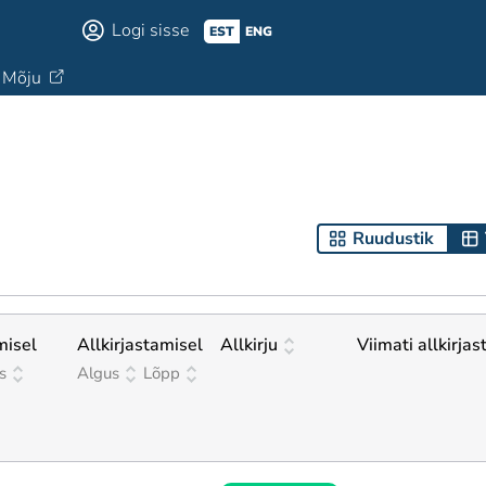
Logi sisse
EST
ENG
Mõju
Ruudustik
misel
Allkirjastamisel
Allkirju
Viimati allkirjas
s
Algus
Lõpp