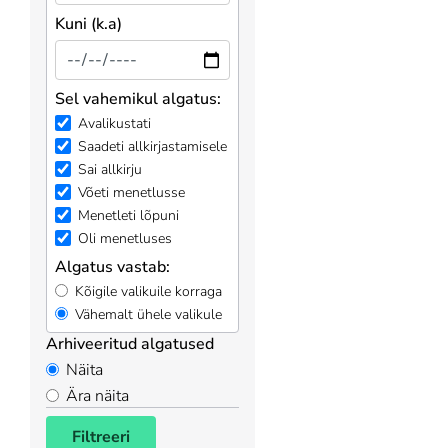
Kuni (k.a)
Sel vahemikul algatus:
Avalikustati
Saadeti allkirjastamisele
Sai allkirju
Võeti menetlusse
Menetleti lõpuni
Oli menetluses
Algatus vastab:
Kõigile valikuile korraga
Vähemalt ühele valikule
Arhiveeritud algatused
Näita
Ära näita
Filtreeri