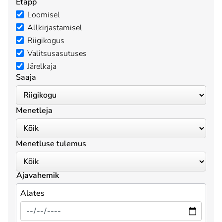
Etapp
Loomisel
Allkirjastamisel
Riigikogus
Valitsusasutuses
Järelkaja
Saaja
Menetleja
Menetluse tulemus
Ajavahemik
Alates