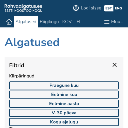
Logi sisse
EST
ENG
Algatused
Riigikogu
KOV
EL
Muu…
Algatused
Filtrid
Kiirpäringud
Praegune kuu
Eelmine kuu
Eelmine aasta
V. 30 päeva
Kogu ajalugu