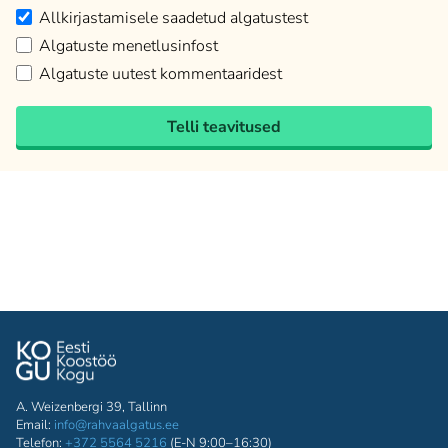
Allkirjastamisele saadetud algatustest
Algatuste menetlusinfost
Algatuste uutest kommentaaridest
Telli teavitused
A. Weizenbergi 39, Tallinn
Email:
info@rahvaalgatus.ee
Telefon:
+372 5564 5216
(E-N 9:00–16:30)