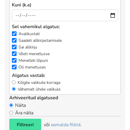
Kuni (k.a)
Sel vahemikul algatus:
Avalikustati
Saadeti allkirjastamisele
Sai allkirju
Võeti menetlusse
Menetleti lõpuni
Oli menetluses
Algatus vastab:
Kõigile valikuile korraga
Vähemalt ühele valikule
Arhiveeritud algatused
Näita
Ära näita
Filtreeri
või
eemalda filtrid
.