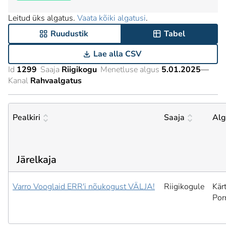
Leitud üks algatus.
Vaata kõiki algatusi
.
Ruudustik
Tabel
Lae alla CSV
Id
1299
Saaja
Riigikogu
Menetluse algus
5.01.2025
—
Kanal
Rahvaalgatus
Pealkiri
Saaja
Alg
Järelkaja
Varro Vooglaid ERR'i nõukogust VÄLJA!
Riigikogule
Kär
Por