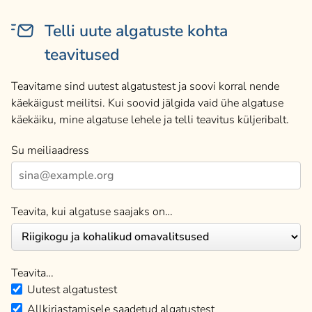
Telli uute algatuste kohta
teavitused
Teavitame sind uutest algatustest ja soovi korral nende
käekäigust meilitsi. Kui soovid jälgida vaid ühe algatuse
käekäiku, mine algatuse lehele ja telli teavitus küljeribalt.
Su meiliaadress
Teavita, kui algatuse saajaks on…
Teavita…
Uutest algatustest
Allkirjastamisele saadetud algatustest