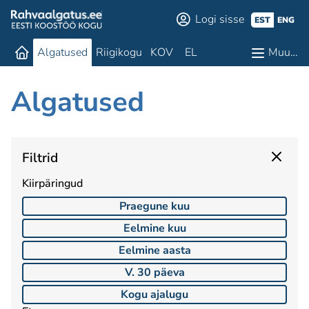
Logi sisse
EST
ENG
Algatused
Riigikogu
KOV
EL
Muu…
Algatused
Filtrid
Kiirpäringud
Praegune kuu
Eelmine kuu
Eelmine aasta
V. 30 päeva
Kogu ajalugu