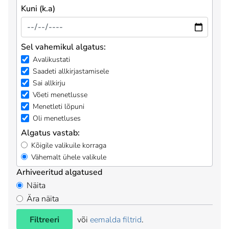
Kuni (k.a)
Sel vahemikul algatus:
Avalikustati
Saadeti allkirjastamisele
Sai allkirju
Võeti menetlusse
Menetleti lõpuni
Oli menetluses
Algatus vastab:
Kõigile valikuile korraga
Vähemalt ühele valikule
Arhiveeritud algatused
Näita
Ära näita
Filtreeri
või
eemalda filtrid
.