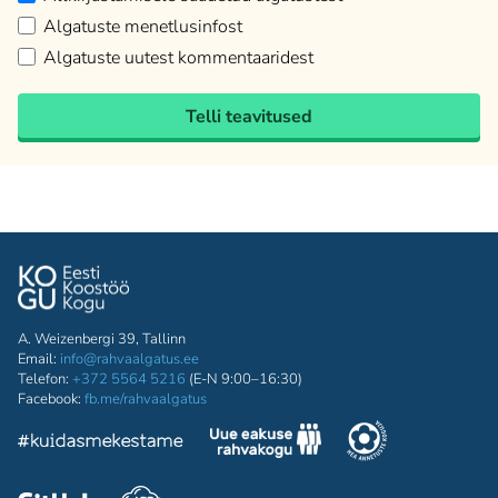
Algatuste menetlusinfost
Algatuste uutest kommentaaridest
Telli teavitused
A. Weizenbergi 39, Tallinn
Email:
info@rahvaalgatus.ee
Telefon:
+372 5564 5216
(E-N 9:00–16:30)
Facebook:
fb.me/rahvaalgatus