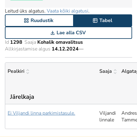
Leitud üks algatus.
Vaata kõiki algatusi
.
Ruudustik
Tabel
Lae alla CSV
Id
1298
Saaja
Kohalik omavalitsus
Allkirjastamise algus
14.12.2024
—
Pealkiri
Saaja
Algata
Järelkaja
Ei Viljandi linna parkimistasule.
Viljandi
Andres
linnale
Tamm