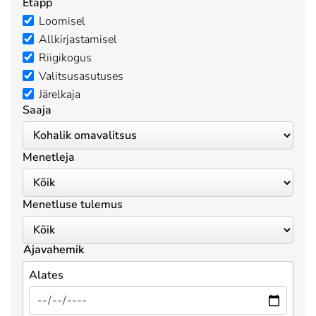
Etapp
Loomisel
Allkirjastamisel
Riigikogus
Valitsusasutuses
Järelkaja
Saaja
Menetleja
Menetluse tulemus
Ajavahemik
Alates