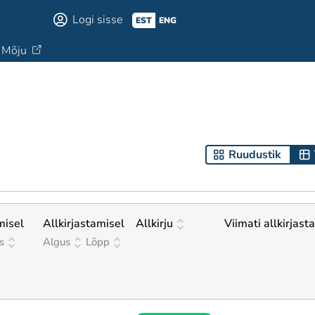
Logi sisse
EST
ENG
Mõju
Ruudustik
misel
Allkirjastamisel
Allkirju
Viimati allkirjast
s
Algus
Lõpp