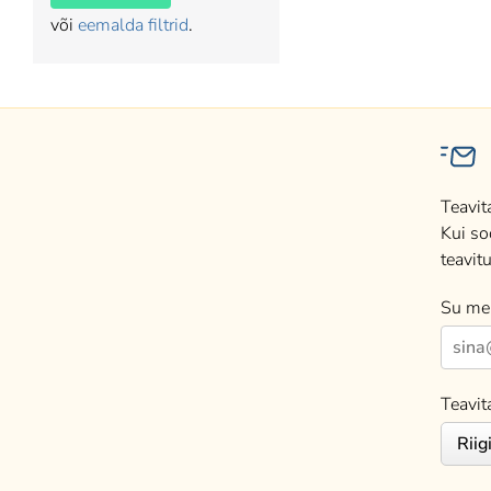
või
eemalda filtrid
.
Teavit
Kui so
teavitu
Su mei
Teavit