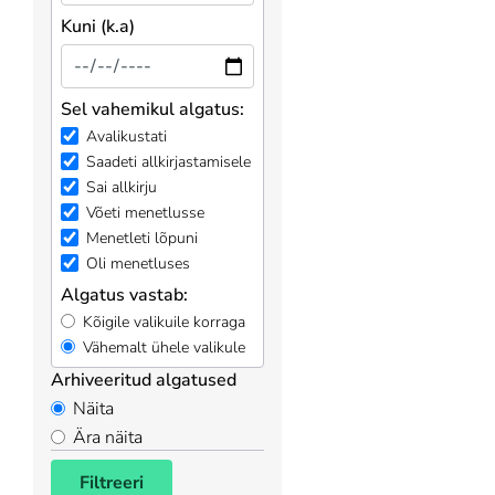
Kuni (k.a)
Sel vahemikul algatus:
Avalikustati
Saadeti allkirjastamisele
Sai allkirju
Võeti menetlusse
Menetleti lõpuni
Oli menetluses
Algatus vastab:
Kõigile valikuile korraga
Vähemalt ühele valikule
Arhiveeritud algatused
Näita
Ära näita
Filtreeri