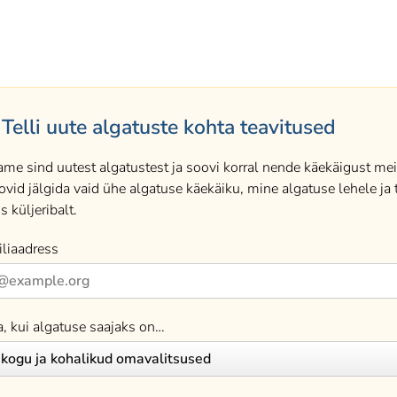
Telli uute algatuste kohta teavitused
ame sind uutest algatustest ja soovi korral nende käekäigust meil
ovid jälgida vaid ühe algatuse käekäiku, mine algatuse lehele ja t
s küljeribalt.
liaadress
a, kui algatuse saajaks on…