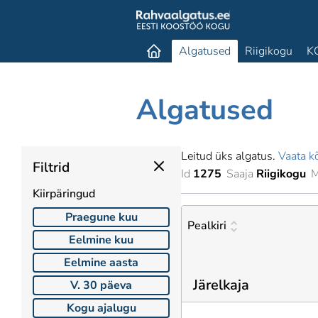
Algatused
Riigikogu
K
Algatused
Leitud üks algatus.
Vaata kõ
Filtrid
Id
1275
Saaja
Riigikogu
M
Kiirpäringud
Praegune kuu
Pealkiri
Eelmine kuu
Eelmine aasta
Järelkaja
V. 30 päeva
Kogu ajalugu