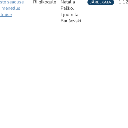
uste seaduse
Riigikogule
Natalja
1.1
JÄRELKAJA
 menetlus
Paško,
utmise
Ljudmila
Bariševski