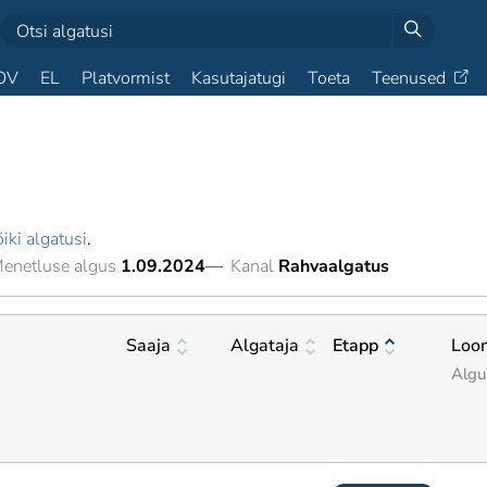
OV
EL
Platvormist
Kasutajatugi
Toeta
Teenused
iki algatusi
.
enetluse algus
1.09.2024
—
Kanal
Rahvaalgatus
Saaja
Algataja
Etapp
Loo
Algu