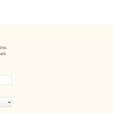
itsi.
elli