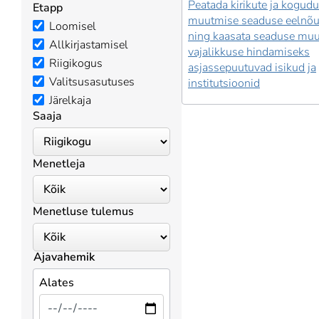
Peatada kirikute ja kogud
Etapp
muutmise seaduse eelnõu
Loomisel
ning kaasata seaduse mu
Allkirjastamisel
vajalikkuse hindamiseks
Riigikogus
asjassepuutuvad isikud ja
Valitsusasutuses
institutsioonid
Järelkaja
Saaja
Menetleja
Menetluse tulemus
Ajavahemik
Alates