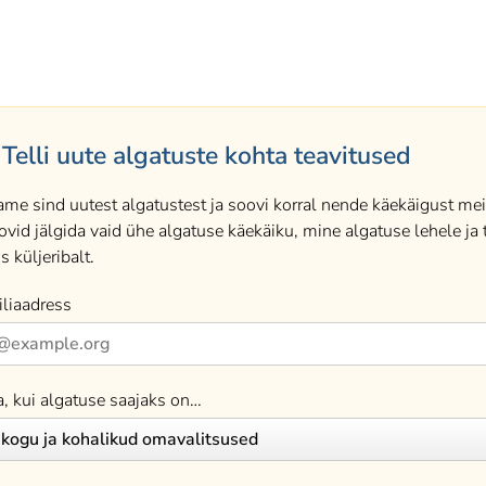
Telli uute algatuste kohta teavitused
ame sind uutest algatustest ja soovi korral nende käekäigust meil
ovid jälgida vaid ühe algatuse käekäiku, mine algatuse lehele ja t
s küljeribalt.
liaadress
a, kui algatuse saajaks on…