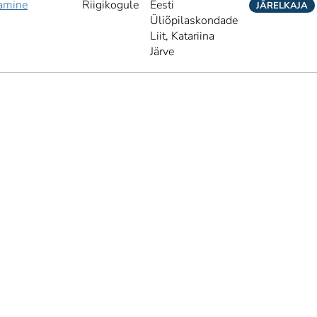
tamine
Riigikogule
Eesti
JÄRELKAJA
Üliõpilaskondade
Liit,
Katariina
Järve