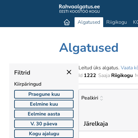
Algatused
Riigikogu
K
Algatused
Leitud üks algatus.
Vaata kõ
Filtrid
Id
1222
Saaja
Riigikogu
M
Kiirpäringud
Praegune kuu
Pealkiri
Eelmine kuu
Eelmine aasta
Järelkaja
V. 30 päeva
Kogu ajalugu