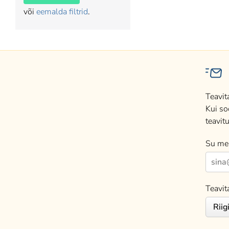
või
eemalda filtrid
.
Teavit
Kui so
teavitu
Su mei
Teavit