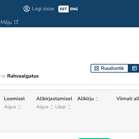
Logi sisse
EST
ENG
Mõju
Ruudustik
nal
Rahvaalgatus
Loomisel
Allkirjastamisel
Allkirju
Viimati al
Algus
Algus
Lõpp