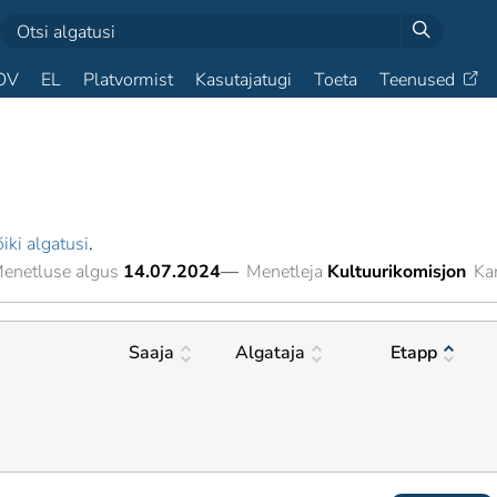
OV
EL
Platvormist
Kasutajatugi
Toeta
Teenused
iki algatusi
.
enetluse algus
14.07.2024
—
Menetleja
Kultuurikomisjon
Ka
Saaja
Algataja
Etapp