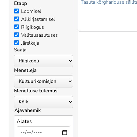
Tasuta kõrghariduse säili
Etapp
Loomisel
Allkirjastamisel
Riigikogus
Valitsusasutuses
Järelkaja
Saaja
Menetleja
Menetluse tulemus
Ajavahemik
Alates