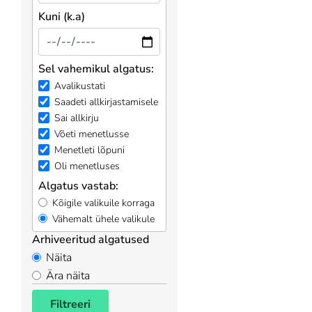
Kuni (k.a)
Sel vahemikul algatus:
Avalikustati
Saadeti allkirjastamisele
Sai allkirju
Võeti menetlusse
Menetleti lõpuni
Oli menetluses
Algatus vastab:
Kõigile valikuile korraga
Vähemalt ühele valikule
Arhiveeritud algatused
Näita
Ära näita
Filtreeri