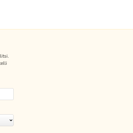
itsi.
elli