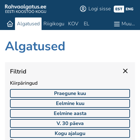
Logi sisse
EST
ENG
Algatused
Riigikogu
KOV
EL
Muu…
Algatused
Filtrid
Kiirpäringud
Praegune kuu
Eelmine kuu
Eelmine aasta
V. 30 päeva
Kogu ajalugu