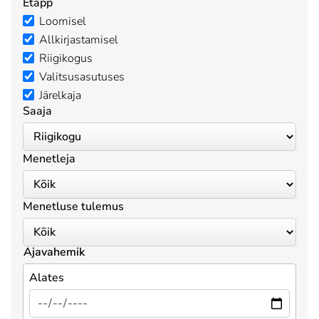
Etapp
Loomisel
Allkirjastamisel
Riigikogus
Valitsusasutuses
Järelkaja
Saaja
Menetleja
Menetluse tulemus
Ajavahemik
Alates