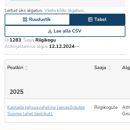
Leitud üks algatus.
Vaata kõiki algatusi
.
Ruudustik
Tabel
Lae alla CSV
Id
1283
Saaja
Riigikogu
Allkirjastamise algus
12.12.2024
—
Pealkiri
Saaja
Alg
2025
Kaotada rahvusvaheline laevasõidutee
Riigikogule
Alf
Soome lahel täielikult.
Grü