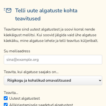
Telli uute algatuste kohta
teavitused
Teavitame sind uutest algatustest ja soovi korral nende
käekäigust meilitsi. Kui soovid jälgida vaid ühe algatuse
käekäiku, mine algatuse lehele ja telli teavitus küljeribalt.
Su meiliaadress
Teavita, kui algatuse saajaks on…
Teavita…
Uutest algatustest
Allkirjastamisele saadetud algatustest