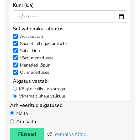
Kuni (k.a)
Sel vahemikul algatus:
Avalikustati
Saadeti allkirjastamisele
Sai allkirju
Võeti menetlusse
Menetleti lõpuni
Oli menetluses
Algatus vastab:
Kõigile valikuile korraga
Vähemalt ühele valikule
Arhiveeritud algatused
Näita
Ära näita
Filtreeri
või
eemalda filtrid
.