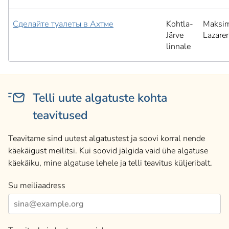
Сделайте туалеты в Ахтме
Kohtla-
Maksi
Järve
Lazare
linnale
Telli uute algatuste kohta
teavitused
Teavitame sind uutest algatustest ja soovi korral nende
käekäigust meilitsi. Kui soovid jälgida vaid ühe algatuse
käekäiku, mine algatuse lehele ja telli teavitus küljeribalt.
Su meiliaadress