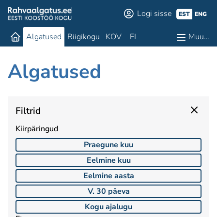
Logi sisse
EST
ENG
Algatused
Riigikogu
KOV
EL
Muu…
Algatused
Filtrid
Kiirpäringud
Praegune kuu
Eelmine kuu
Eelmine aasta
V. 30 päeva
Kogu ajalugu