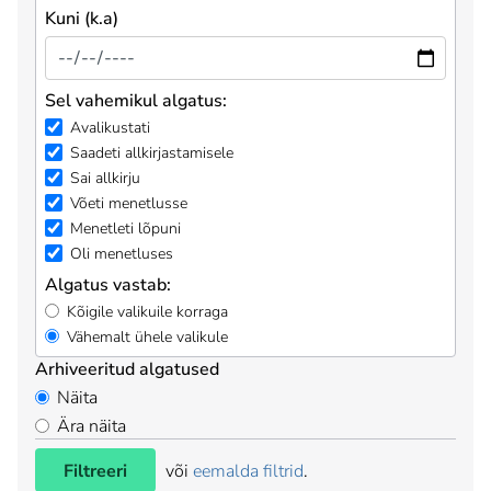
Kuni (k.a)
Sel vahemikul algatus:
Avalikustati
Saadeti allkirjastamisele
Sai allkirju
Võeti menetlusse
Menetleti lõpuni
Oli menetluses
Algatus vastab:
Kõigile valikuile korraga
Vähemalt ühele valikule
Arhiveeritud algatused
Näita
Ära näita
Filtreeri
või
eemalda filtrid
.