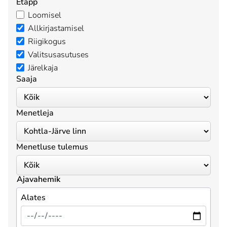
Etapp
Loomisel
Allkirjastamisel
Riigikogus
Valitsusasutuses
Järelkaja
Saaja
Menetleja
Menetluse tulemus
Ajavahemik
Alates