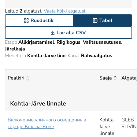
Leitud
2
algatust.
Vaata kõiki algatusi
.
Ruudustik
Tabel
Lae alla CSV
Etapp
Allkirjastamisel
Riigikogus
Valitsusasutuses
Järelkaja
Menetleja
Kohtla-Järve linn
Kanal
Rahvaalgatus
Pealkiri
Saaja
Algata
Kohtla-Järve linnale
Включение уличного освещения в
Kohtla-
GLEB
городе Кохтла-Ярве
Järve
SLIVIN
linnale