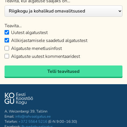
Teavita, kui algatuse saajaks on…
Teavita…
Uutest algatustest
Allkirjastamisele saadetud algatustest
Algatuste menetlusinfost
Algatuste uutest kommentaaridest
Telli teavitused
A. Weizenbergi 39, Tallinn
Email:
info@rahvaalgatus.ee
Telefon:
+372 5564 5216
(E-N 9:00–16:30)
Facebook:
fb.me/rahvaalgatus