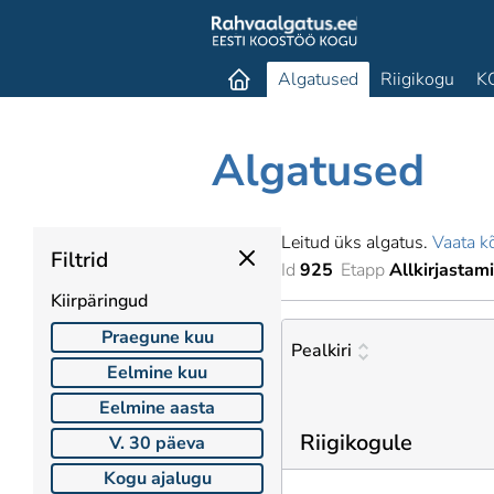
Algatused
Riigikogu
K
Algatused
Leitud üks algatus.
Vaata kõ
Filtrid
Id
925
Etapp
Allkirjastam
Kiirpäringud
Praegune kuu
Pealkiri
Eelmine kuu
Eelmine aasta
Riigikogule
V. 30 päeva
Kogu ajalugu