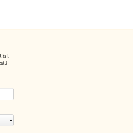
itsi.
elli