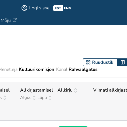
Logi sisse
EST
ENG
Mõju
Ruudustik
Menetleja
Kultuurikomisjon
Kanal
Rahvaalgatus
misel
Allkirjastamisel
Allkirju
Viimati allkirjas
s
Algus
Lõpp