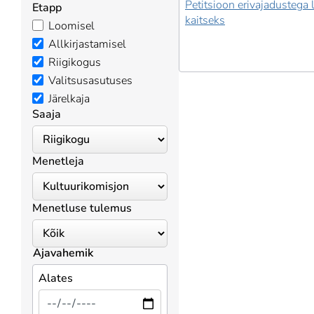
Petitsioon erivajadustega 
Etapp
kaitseks
Loomisel
Allkirjastamisel
Riigikogus
Valitsusasutuses
Järelkaja
Saaja
Menetleja
Menetluse tulemus
Ajavahemik
Alates