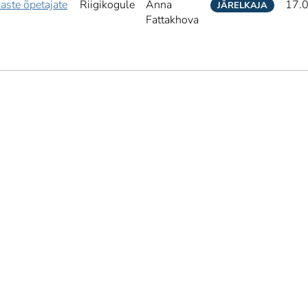
laste õpetajate
Riigikogule
Anna
17.
JÄRELKAJA
Fattakhova