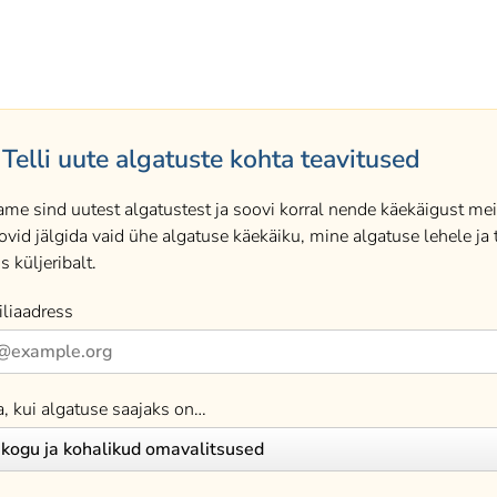
Telli uute algatuste kohta teavitused
ame sind uutest algatustest ja soovi korral nende käekäigust meil
ovid jälgida vaid ühe algatuse käekäiku, mine algatuse lehele ja t
s küljeribalt.
liaadress
a, kui algatuse saajaks on…