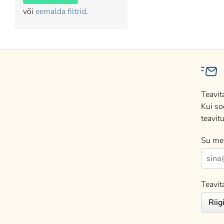
või
eemalda filtrid
.
Teavit
Kui so
teavitu
Su mei
Teavit