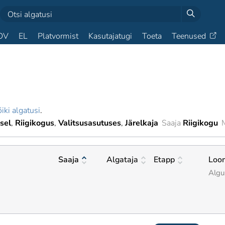
OV
EL
Platvormist
Kasutajatugi
Toeta
Teenused
iki algatusi
.
isel
Riigikogus
Valitsusasutuses
Järelkaja
Saaja
Riigikogu
Saaja
Algataja
Etapp
Loo
Algu