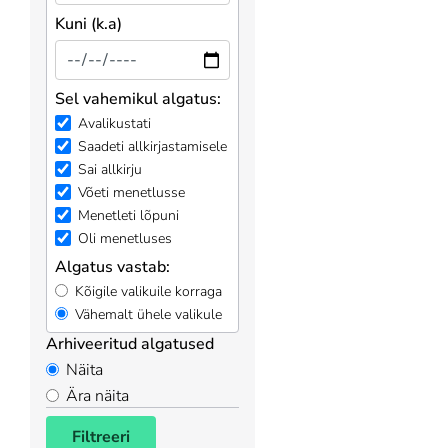
Kuni (k.a)
Sel vahemikul algatus:
Avalikustati
Saadeti allkirjastamisele
Sai allkirju
Võeti menetlusse
Menetleti lõpuni
Oli menetluses
Algatus vastab:
Kõigile valikuile korraga
Vähemalt ühele valikule
Arhiveeritud algatused
Näita
Ära näita
Filtreeri