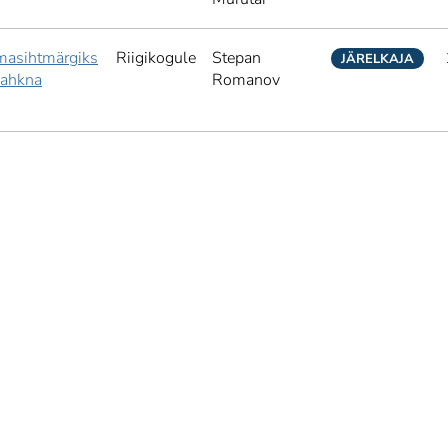
masihtmärgiks
Riigikogule
Stepan
JÄRELKAJA
sahkna
Romanov