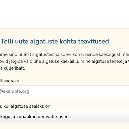
Telli uute algatuste kohta teavitused
ame sind uutest algatustest ja soovi korral nende käekäigust meil
ovid jälgida vaid ühe algatuse käekäiku, mine algatuse lehele ja t
s küljeribalt.
liaadress
a, kui algatuse saajaks on…