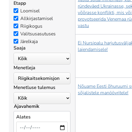
Etapp
ründeväed Ukrainasse, se
Loomisel
võõrasse konflikti, mis võ
Allkirjastamisel
provotseerida Venemaa r
vastu
Riigikogus
Valitsusasutuses
Järelkaja
Ei Nursipalu harjutusvälja
Saaja
laiendamisele!
Menetleja
Nõuame Eesti õhuruumi s
Menetluse tulemus
sõjalistele manöövritele!
Ajavahemik
Alates