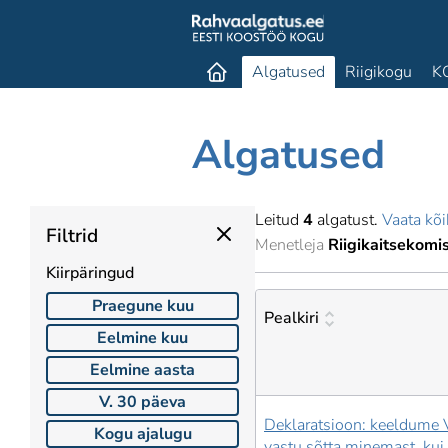
Algatused
Riigikogu
K
Algatused
Leitud
4
algatust.
Vaata kõi
Filtrid
Menetleja
Riigikaitsekomi
Kiirpäringud
Praegune kuu
Pealkiri
Eelmine kuu
Eelmine aasta
V. 30 päeva
Deklaratsioon: keeldume
Kogu ajalugu
vastu sõtta minemast, kui