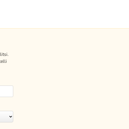
itsi.
elli