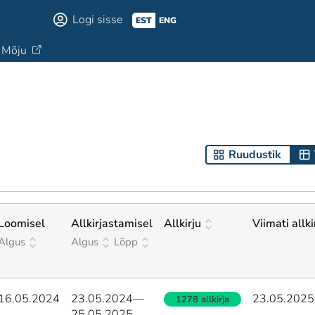
Logi sisse
EST
ENG
Mõju
Ruudustik
Loomisel
Allkirjastamisel
Allkirju
Viimati allk
Algus
Algus
Lõpp
16.05.2024
23.05.2024
—
23.05.2025
1278 allkirja
25.05.2025