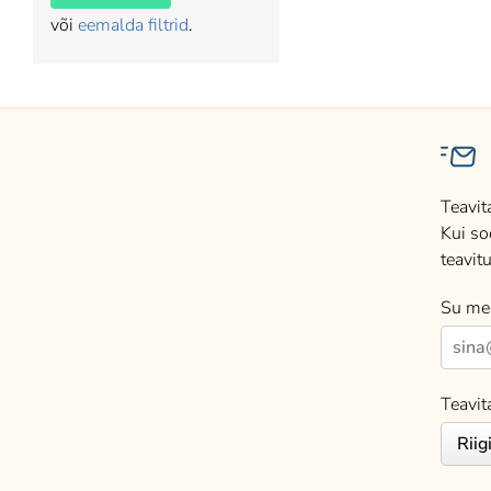
või
eemalda filtrid
.
Teavit
Kui so
teavitu
Su mei
Teavit