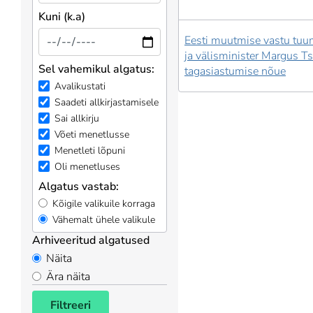
Kuni (k.a)
Eesti muutmise vastu tuu
ja välisminister Margus T
Sel vahemikul algatus:
tagasiastumise nõue
Avalikustati
Saadeti allkirjastamisele
Sai allkirju
Võeti menetlusse
Menetleti lõpuni
Oli menetluses
Algatus vastab:
Kõigile valikuile korraga
Vähemalt ühele valikule
Arhiveeritud algatused
Näita
Ära näita
Filtreeri