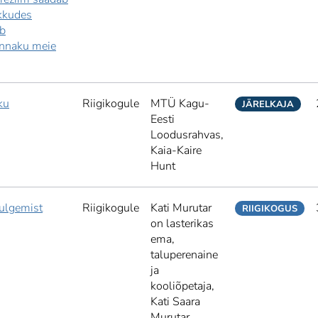
kkudes
ib
ünnaku meie
ku
Riigikogule
MTÜ Kagu-
JÄRELKAJA
Eesti
Loodusrahvas,
Kaia-Kaire
Hunt
ulgemist
Riigikogule
Kati Murutar
RIIGIKOGUS
on lasterikas
ema,
taluperenaine
ja
kooliõpetaja,
Kati Saara
Murutar