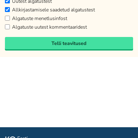
Uutest algatustest
Allkirjastamisele saadetud algatustest
Algatuste menetlusinfost
Algatuste uutest kommentaaridest
Telli teavitused