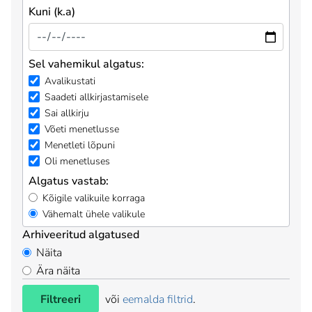
Kuni (k.a)
Sel vahemikul algatus:
Avalikustati
Saadeti allkirjastamisele
Sai allkirju
Võeti menetlusse
Menetleti lõpuni
Oli menetluses
Algatus vastab:
Kõigile valikuile korraga
Vähemalt ühele valikule
Arhiveeritud algatused
Näita
Ära näita
Filtreeri
või
eemalda filtrid
.