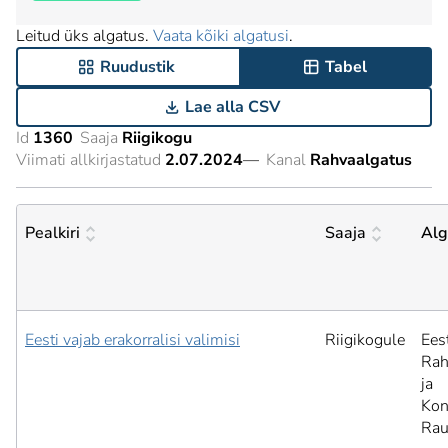
Leitud üks algatus.
Vaata kõiki algatusi
.
Ruudustik
Tabel
Lae alla CSV
Id
1360
Saaja
Riigikogu
Viimati allkirjastatud
2.07.2024
—
Kanal
Rahvaalgatus
Pealkiri
Saaja
Alg
Eesti vajab erakorralisi valimisi
Riigikogule
Ees
Rah
ja
Kon
Rau