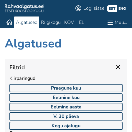
Logi sisse
EST
ENG
Algatused
Riigikogu
KOV
EL
Muu…
Algatused
Filtrid
Kiirpäringud
Praegune kuu
Eelmine kuu
Eelmine aasta
V. 30 päeva
Kogu ajalugu