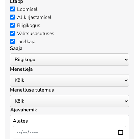
Etapp
Loomisel
Allkirjastamisel
Riigikogus
Valitsusasutuses
Järelkaja
Saaja
Menetleja
Menetluse tulemus
Ajavahemik
Alates