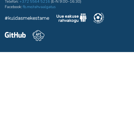
Telefon:
+372 5564 5216
(E-N 9:00–16:30)
Facebook:
fb.me/rahvaalgatus