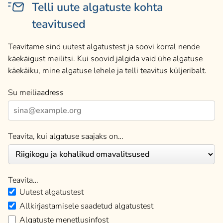
Telli uute algatuste kohta
teavitused
Teavitame sind uutest algatustest ja soovi korral nende
käekäigust meilitsi. Kui soovid jälgida vaid ühe algatuse
käekäiku, mine algatuse lehele ja telli teavitus küljeribalt.
Su meiliaadress
Teavita, kui algatuse saajaks on…
Teavita…
Uutest algatustest
Allkirjastamisele saadetud algatustest
Algatuste menetlusinfost