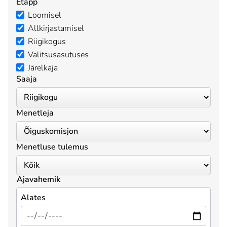
Etapp
Loomisel
Allkirjastamisel
Riigikogus
Valitsusasutuses
Järelkaja
Saaja
Menetleja
Menetluse tulemus
Ajavahemik
Alates