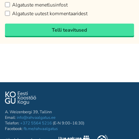
Algatuste menetlusinfost
Algatuste uutest kommentaaridest
Telli teavitused
A. Weizenbergi 39, Tallinn
Email:
info@rahvaalgatus.ee
Telefon:
+372 5564 5216
(E-N 9:00–16:30)
Facebook:
fb.me/rahvaalgatus