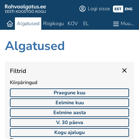
Logi sisse
EST
ENG
Algatused
Riigikogu
KOV
EL
Muu…
Algatused
Filtrid
Kiirpäringud
Praegune kuu
Eelmine kuu
Eelmine aasta
V. 30 päeva
Kogu ajalugu