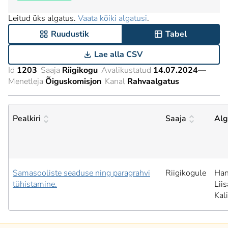
Leitud üks algatus.
Vaata kõiki algatusi
.
Ruudustik
Tabel
Lae alla CSV
Id
1203
Saaja
Riigikogu
Avalikustatud
14.07.2024
—
Menetleja
Õiguskomisjon
Kanal
Rahvaalgatus
Pealkiri
Saaja
Alg
Samasooliste seaduse ning paragrahvi
Riigikogule
Han
tühistamine.
Liis
Kal