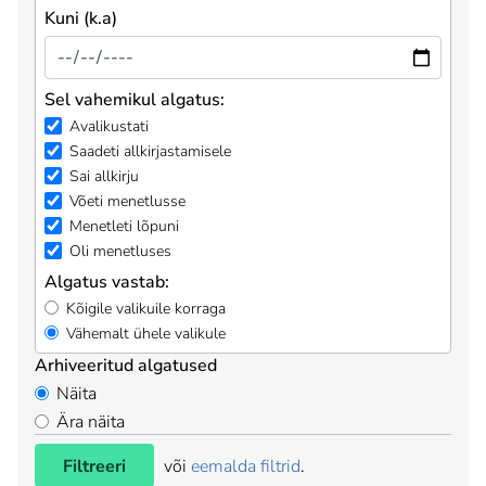
Kuni (k.a)
Sel vahemikul algatus:
Avalikustati
Saadeti allkirjastamisele
Sai allkirju
Võeti menetlusse
Menetleti lõpuni
Oli menetluses
Algatus vastab:
Kõigile valikuile korraga
Vähemalt ühele valikule
Arhiveeritud algatused
Näita
Ära näita
Filtreeri
või
eemalda filtrid
.