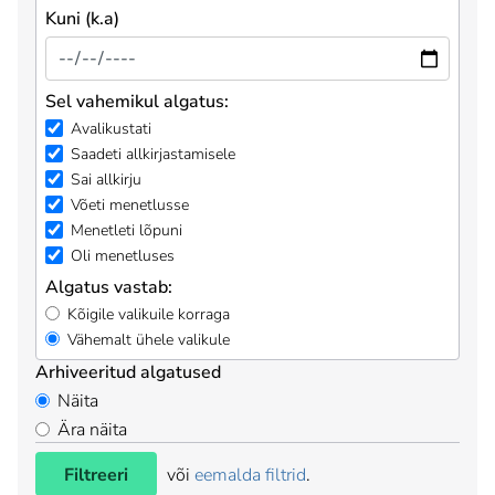
Kuni (k.a)
Sel vahemikul algatus:
Avalikustati
Saadeti allkirjastamisele
Sai allkirju
Võeti menetlusse
Menetleti lõpuni
Oli menetluses
Algatus vastab:
Kõigile valikuile korraga
Vähemalt ühele valikule
Arhiveeritud algatused
Näita
Ära näita
Filtreeri
või
eemalda filtrid
.