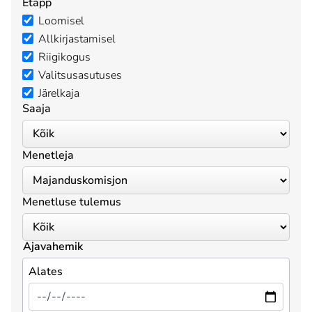
Etapp
Loomisel
Allkirjastamisel
Riigikogus
Valitsusasutuses
Järelkaja
Saaja
Menetleja
Menetluse tulemus
Ajavahemik
Alates