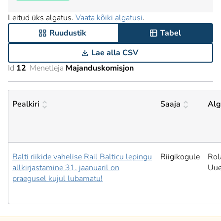
Leitud üks algatus.
Vaata kõiki algatusi
.
Ruudustik
Tabel
Lae alla CSV
Id
12
Menetleja
Majanduskomisjon
Pealkiri
Saaja
Alg
Balti riikide vahelise Rail Balticu lepingu
Riigikogule
Rol
allkirjastamine 31. jaanuaril on
Uu
praegusel kujul lubamatu!