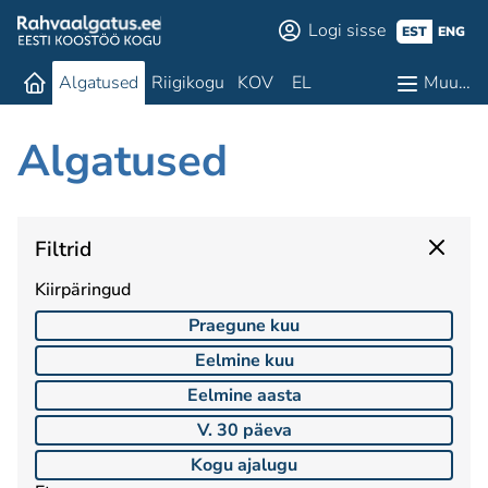
Logi sisse
EST
ENG
Algatused
Riigikogu
KOV
EL
Muu…
Algatused
Filtrid
Kiirpäringud
Praegune kuu
Eelmine kuu
Eelmine aasta
V. 30 päeva
Kogu ajalugu