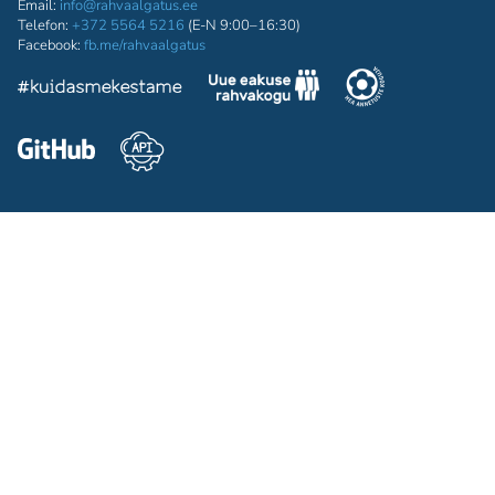
Email:
info@rahvaalgatus.ee
Telefon:
+372 5564 5216
(E-N 9:00–16:30)
Facebook:
fb.me/rahvaalgatus