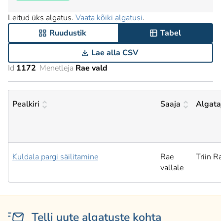
Leitud üks algatus.
Vaata kõiki algatusi
.
Ruudustik
Tabel
Lae alla CSV
Id
1172
Menetleja
Rae vald
Pealkiri
Saaja
Algata
Kuldala pargi säilitamine
Rae
Triin R
vallale
Telli uute algatuste kohta