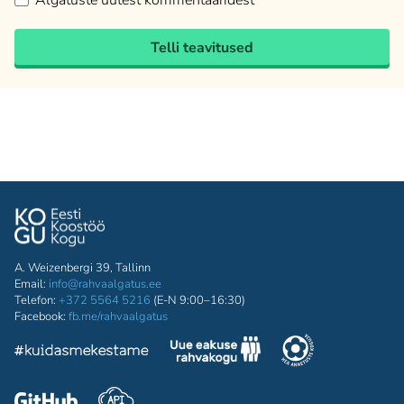
Algatuste uutest kommentaaridest
Telli teavitused
A. Weizenbergi 39, Tallinn
Email:
info@rahvaalgatus.ee
Telefon:
+372 5564 5216
(E-N 9:00–16:30)
Facebook:
fb.me/rahvaalgatus