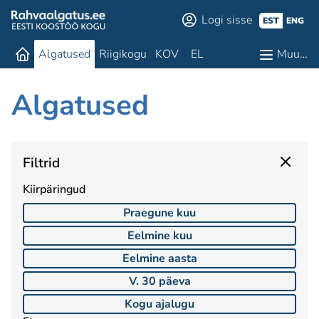
Logi sisse
EST
ENG
Algatused
Riigikogu
KOV
EL
Muu…
Algatused
Filtrid
Kiirpäringud
Praegune kuu
Eelmine kuu
Eelmine aasta
V. 30 päeva
Kogu ajalugu