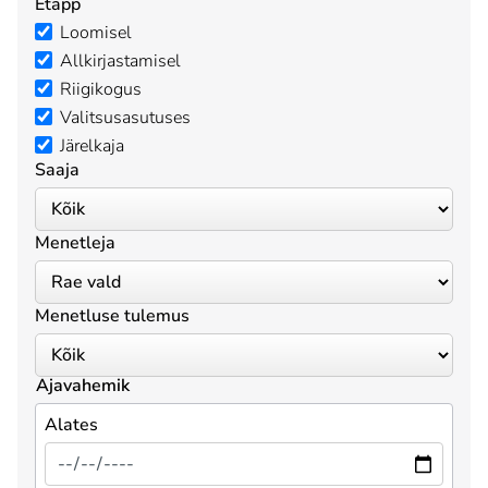
Etapp
Loomisel
Allkirjastamisel
Riigikogus
Valitsusasutuses
Järelkaja
Saaja
Menetleja
Menetluse tulemus
Ajavahemik
Alates