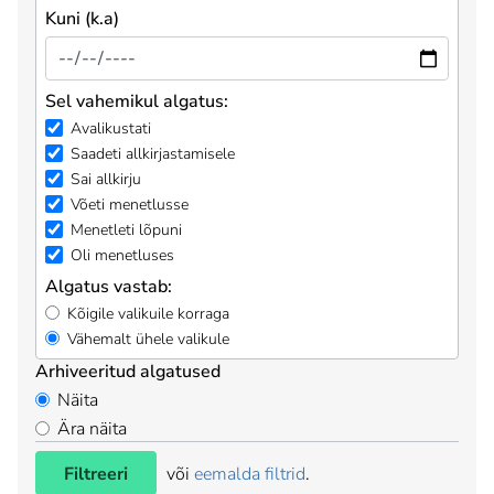
Kuni (k.a)
Sel vahemikul algatus:
Avalikustati
Saadeti allkirjastamisele
Sai allkirju
Võeti menetlusse
Menetleti lõpuni
Oli menetluses
Algatus vastab:
Kõigile valikuile korraga
Vähemalt ühele valikule
Arhiveeritud algatused
Näita
Ära näita
Filtreeri
või
eemalda filtrid
.