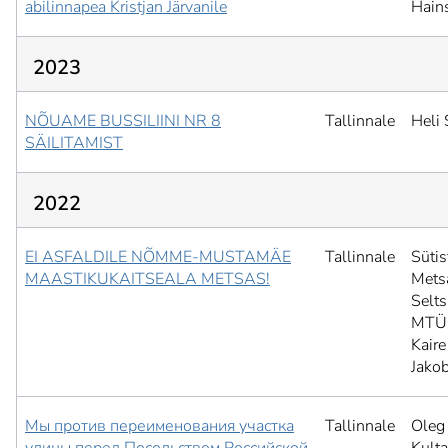
abilinnapea Kristjan Järvanile
Hain
2023
NÕUAME BUSSILIINI NR 8
Tallinnale
Heli 
SÄILITAMIST
2022
EI ASFALDILE NÕMME-MUSTAMÄE
Tallinnale
Sütis
MAASTIKUKAITSEALA METSAS!
Mets
Selts
MTÜ
Kaire
Jako
Мы против переименования участка
Tallinnale
Oleg