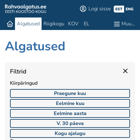
Logi sisse
EST
ENG
Algatused
Riigikogu
KOV
EL
Muu…
Algatused
Filtrid
Kiirpäringud
Praegune kuu
Eelmine kuu
Eelmine aasta
V. 30 päeva
Kogu ajalugu