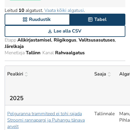
Leitud
10
algatust.
Vaata kõiki algatusi
.
Ruudustik
Tabel
Lae alla CSV
Etapp
Allkirjastamisel
Riigikogus
Valitsusasutuses
Järelkaja
Menetleja
Tallinn
Kanal
Rahvaalgatus
Pealkiri
Saaja
Alga
2025
Pelguranna trammiteed ei tohi rajada
Tallinnale
Manu
Stroomi rannapargi ja Puhangu tänava
Pihl
arvelt