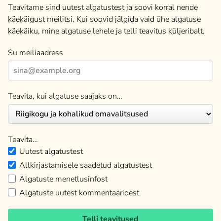
Teavitame sind uutest algatustest ja soovi korral nende
käekäigust meilitsi. Kui soovid jälgida vaid ühe algatuse
käekäiku, mine algatuse lehele ja telli teavitus küljeribalt.
Su meiliaadress
Teavita, kui algatuse saajaks on…
Teavita…
Uutest algatustest
Allkirjastamisele saadetud algatustest
Algatuste menetlusinfost
Algatuste uutest kommentaaridest
Telli teavitused