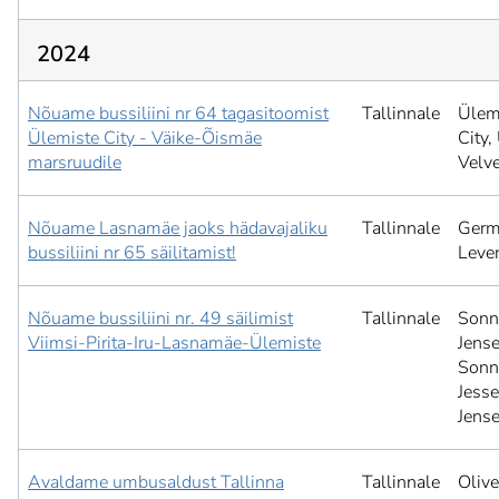
2024
Nõuame bussiliini nr 64 tagasitoomist
Tallinnale
Ülem
Ülemiste City - Väike-Õismäe
City,
marsruudile
Velv
Nõuame Lasnamäe jaoks hädavajaliku
Tallinnale
Ger
bussiliini nr 65 säilitamist!
Leve
Nõuame bussiliini nr. 49 säilimist
Tallinnale
Sonn
Viimsi-Pirita-Iru-Lasnamäe-Ülemiste
Jense
Sonn
Jess
Jens
Avaldame umbusaldust Tallinna
Tallinnale
Olive