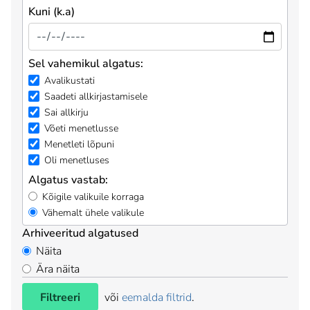
Kuni (k.a)
Sel vahemikul algatus:
Avalikustati
Saadeti allkirjastamisele
Sai allkirju
Võeti menetlusse
Menetleti lõpuni
Oli menetluses
Algatus vastab:
Kõigile valikuile korraga
Vähemalt ühele valikule
Arhiveeritud algatused
Näita
Ära näita
Filtreeri
või
eemalda filtrid
.