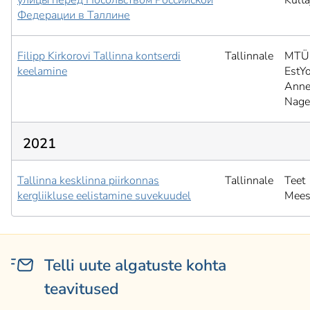
улицы перед Посольством Российской
Kulta
Федерации в Таллине
Filipp Kirkorovi Tallinna kontserdi
Tallinnale
MTÜ
keelamine
EstY
Ann
Nage
2021
Tallinna kesklinna piirkonnas
Tallinnale
Teet
kergliikluse eelistamine suvekuudel
Mees
Telli uute algatuste kohta
teavitused