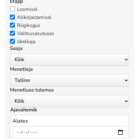
Etapp
Loomisel
Allkirjastamisel
Riigikogus
Valitsusasutuses
Järelkaja
Saaja
Menetleja
Menetluse tulemus
Ajavahemik
Alates