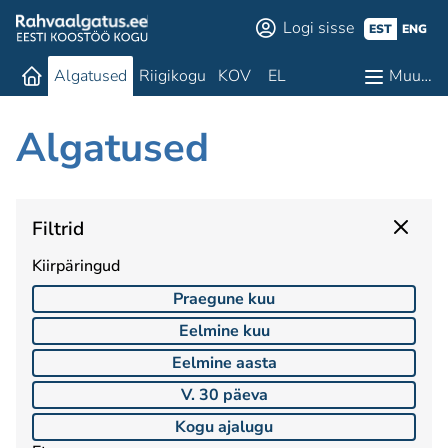
Logi sisse
EST
ENG
Algatused
Riigikogu
KOV
EL
Muu…
Algatused
Filtrid
Kiirpäringud
Praegune kuu
Eelmine kuu
Eelmine aasta
V. 30 päeva
Kogu ajalugu