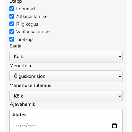
Etapp
Loomisel
Allkirjastamisel
Riigikogus
Valitsusasutuses
Järelkaja
Saaja
Menetleja
Menetluse tulemus
Ajavahemik
Alates