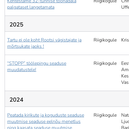
Kehtestame 32-tunnise töönädala
Riigikogule
Chr
palgataset langetamata
Uffe
2025
Tartu ei ole koht Rootsi vägistajate ja
Riigikogule
Kri
mõrtsukate jaoks !
“STOPP” töölepingu seaduse
Riigikogule
Ees
muudatustele!
Ame
Kesk
Vas
2024
Peatada kirikute ja koguduste seaduse
Riigikogule
Nat
muutmise seaduse eelnõu menetlus
Lju
ning kaasata seaduse muutmise
Bar