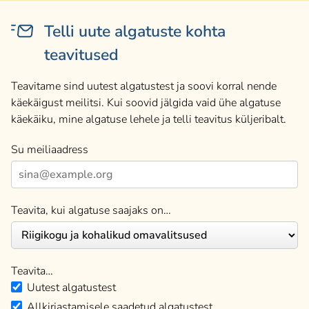
Telli uute algatuste kohta
teavitused
Teavitame sind uutest algatustest ja soovi korral nende
käekäigust meilitsi. Kui soovid jälgida vaid ühe algatuse
käekäiku, mine algatuse lehele ja telli teavitus küljeribalt.
Su meiliaadress
Teavita, kui algatuse saajaks on…
Teavita…
Uutest algatustest
Allkirjastamisele saadetud algatustest