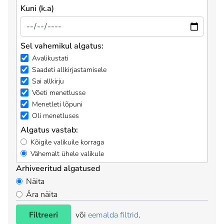
Kuni (k.a)
Sel vahemikul algatus:
Avalikustati
Saadeti allkirjastamisele
Sai allkirju
Võeti menetlusse
Menetleti lõpuni
Oli menetluses
Algatus vastab:
Kõigile valikuile korraga
Vähemalt ühele valikule
Arhiveeritud algatused
Näita
Ära näita
Filtreeri
või
eemalda filtrid
.