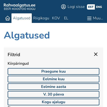
Logi sisse
EST
ENG
Algatused
Riigikogu
KOV
EL
Muu…
Algatused
Filtrid
Kiirpäringud
Praegune kuu
Eelmine kuu
Eelmine aasta
V. 30 päeva
Kogu ajalugu