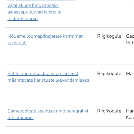
vajalikkuse hindamiseks
asjassepuutuvad isikud ja
institutsioonid
Nõuame loomapiinajatele karmimat
Riigikogule
Geo
karistust!
Vil
Petitsioon uimastitarvitamise eest
Riigikogule
Mar
määratavate karistuste leevendamiseks
Samasooliste seaduse ning paragrahvi
Riigikogule
Han
tühistamine.
Kal