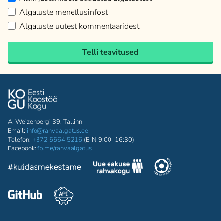
Algatuste menetlusinfost
Algatuste uutest kommentaaridest
Telli teavitused
A. Weizenbergi 39, Tallinn
Email:
info@rahvaalgatus.ee
Telefon:
+372 5564 5216
(E-N 9:00–16:30)
Facebook:
fb.me/rahvaalgatus