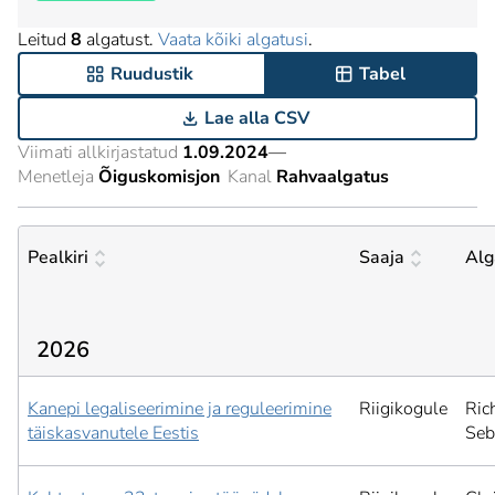
Leitud
8
algatust.
Vaata kõiki algatusi
.
Ruudustik
Tabel
Lae alla CSV
Viimati allkirjastatud
1.09.2024
—
Menetleja
Õiguskomisjon
Kanal
Rahvaalgatus
Pealkiri
Saaja
Alg
2026
Kanepi legaliseerimine ja reguleerimine
Riigikogule
Ric
täiskasvanutele Eestis
Seb