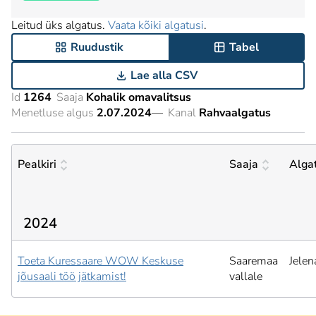
Leitud üks algatus.
Vaata kõiki algatusi
.
Ruudustik
Tabel
Lae alla CSV
Id
1264
Saaja
Kohalik omavalitsus
Menetluse algus
2.07.2024
—
Kanal
Rahvaalgatus
Pealkiri
Saaja
Alga
2024
Toeta Kuressaare WOW Keskuse
Saaremaa
Jelen
jõusaali töö jätkamist!
vallale