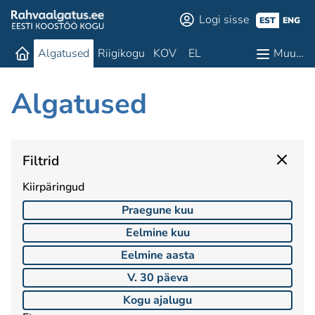
Logi sisse
EST
ENG
Algatused
Riigikogu
KOV
EL
Muu…
Algatused
Filtrid
Kiirpäringud
Praegune kuu
Eelmine kuu
Eelmine aasta
V. 30 päeva
Kogu ajalugu