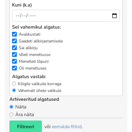
Kuni (k.a)
Sel vahemikul algatus:
Avalikustati
Saadeti allkirjastamisele
Sai allkirju
Võeti menetlusse
Menetleti lõpuni
Oli menetluses
Algatus vastab:
Kõigile valikuile korraga
Vähemalt ühele valikule
Arhiveeritud algatused
Näita
Ära näita
Filtreeri
või
eemalda filtrid
.