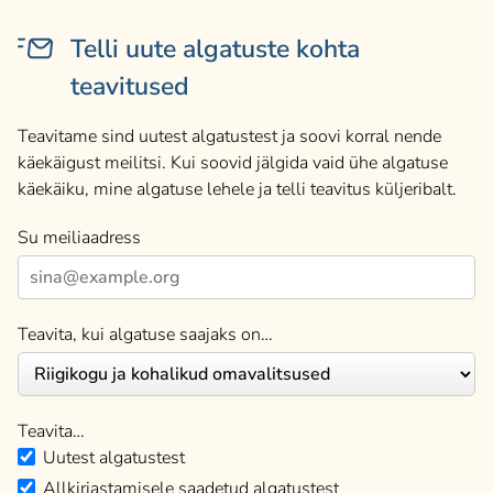
Telli uute algatuste kohta
teavitused
Teavitame sind uutest algatustest ja soovi korral nende
käekäigust meilitsi. Kui soovid jälgida vaid ühe algatuse
käekäiku, mine algatuse lehele ja telli teavitus küljeribalt.
Su meiliaadress
Teavita, kui algatuse saajaks on…
Teavita…
Uutest algatustest
Allkirjastamisele saadetud algatustest