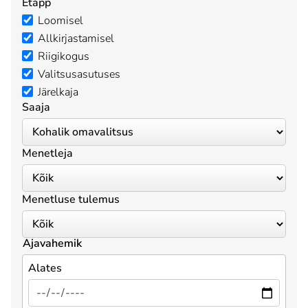
Etapp
Loomisel
Allkirjastamisel
Riigikogus
Valitsusasutuses
Järelkaja
Saaja
Menetleja
Menetluse tulemus
Ajavahemik
Alates