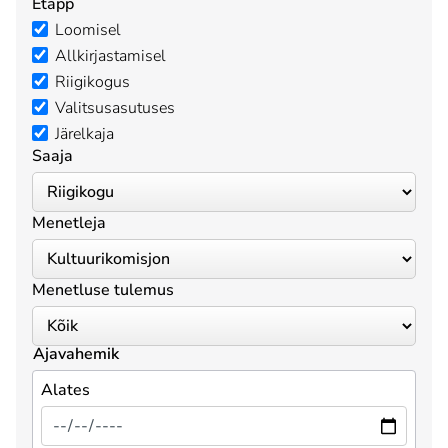
Etapp
Loomisel
Allkirjastamisel
Riigikogus
Valitsusasutuses
Järelkaja
Saaja
Menetleja
Menetluse tulemus
Ajavahemik
Alates