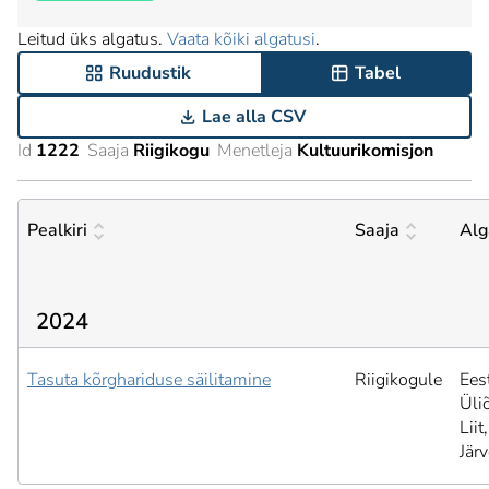
Leitud üks algatus.
Vaata kõiki algatusi
.
Ruudustik
Tabel
Lae alla CSV
Id
1222
Saaja
Riigikogu
Menetleja
Kultuurikomisjon
Pealkiri
Saaja
Alg
2024
Tasuta kõrghariduse säilitamine
Riigikogule
Ees
Üli
Liit,
Jär