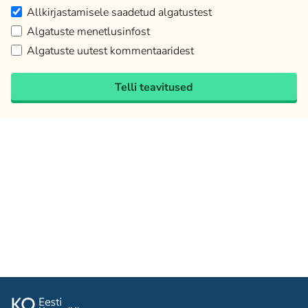
Allkirjastamisele saadetud algatustest
Algatuste menetlusinfost
Algatuste uutest kommentaaridest
Telli teavitused