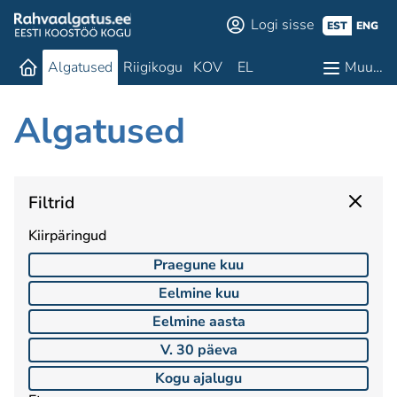
Logi sisse
EST
ENG
Algatused
Riigikogu
KOV
EL
Muu…
Algatused
Filtrid
Kiirpäringud
Praegune kuu
Eelmine kuu
Eelmine aasta
V. 30 päeva
Kogu ajalugu