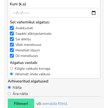
Kuni (k.a)
Sel vahemikul algatus:
Avalikustati
Saadeti allkirjastamisele
Sai allkirju
Võeti menetlusse
Menetleti lõpuni
Oli menetluses
Algatus vastab:
Kõigile valikuile korraga
Vähemalt ühele valikule
Arhiveeritud algatused
Näita
Ära näita
Filtreeri
või
eemalda filtrid
.