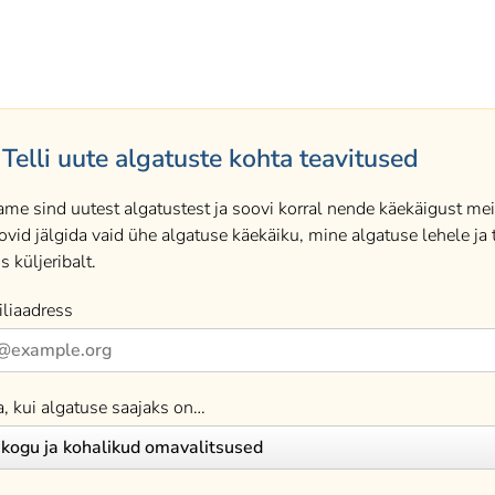
Telli uute algatuste kohta teavitused
ame sind uutest algatustest ja soovi korral nende käekäigust meil
ovid jälgida vaid ühe algatuse käekäiku, mine algatuse lehele ja t
s küljeribalt.
liaadress
a, kui algatuse saajaks on…