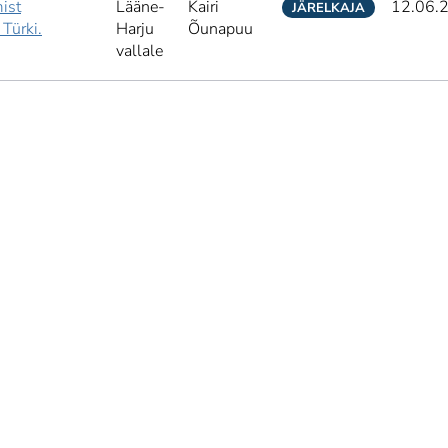
ist
Lääne-
Kairi
12.06.
JÄRELKAJA
Türki.
Harju
Õunapuu
vallale