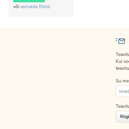
või
eemalda filtrid
.
Teavit
Kui so
teavitu
Su mei
Teavit