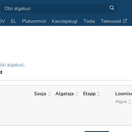
OV
EL
Platvormist
Kasutajatugi
Toeta
Teenused
iki algatusi
.
d
Saaja
Algataja
Etapp
Loomis
Algus