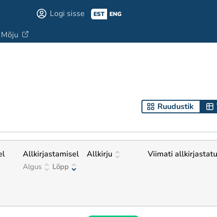
Logi sisse
EST
ENG
Mõju
Ruudustik
el
Allkirjastamisel
Allkirju
Viimati allkirjastat
Algus
Lõpp