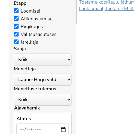
Toetame koorilaulu jätkum
Etapp
Laulasmaal, toetame Mall 
Loomisel
Allkirjastamisel
Riigikogus
Valitsusasutuses
Järelkaja
Saaja
Menetleja
Menetluse tulemus
Ajavahemik
Alates