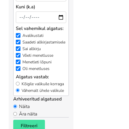
Kuni (k.a)
Sel vahemikul algatus:
Avalikustati
Saadeti allkirjastamisele
Sai allkirju
Võeti menetlusse
Menetleti lõpuni
Oli menetluses
Algatus vastab:
Kõigile valikuile korraga
Vähemalt ühele valikule
Arhiveeritud algatused
Näita
Ära näita
Filtreeri