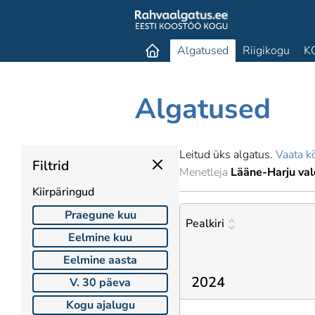
Algatused
Riigikogu
K
Algatused
Leitud üks algatus.
Vaata kõ
Filtrid
Menetleja
Lääne-Harju val
Kiirpäringud
Praegune kuu
Pealkiri
Eelmine kuu
Eelmine aasta
2024
V. 30 päeva
Kogu ajalugu