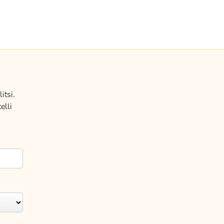
itsi.
elli