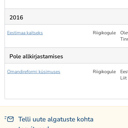
2016
Eestimaa kaitseks
Riigikogule
Ole
Tin
Pole allkirjastamises
Omandireformi küsimuses
Riigikogule
Ees
Liit
Telli uute algatuste kohta