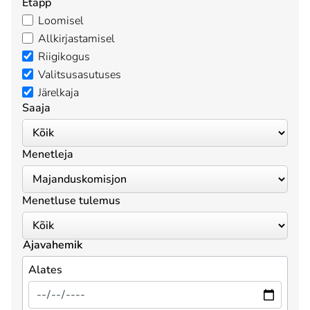
Etapp
Loomisel
Allkirjastamisel
Riigikogus
Valitsusasutuses
Järelkaja
Saaja
Menetleja
Menetluse tulemus
Ajavahemik
Alates