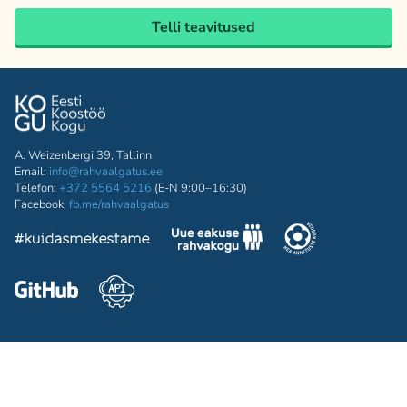
Telli teavitused
A. Weizenbergi 39, Tallinn
Email:
info@rahvaalgatus.ee
Telefon:
+372 5564 5216
(E-N 9:00–16:30)
Facebook:
fb.me/rahvaalgatus