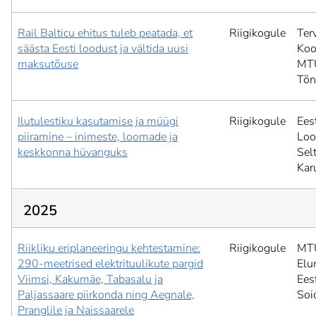
Rail Balticu ehitus tuleb peatada, et
Riigikogule
Ter
säästa Eesti loodust ja vältida uusi
Koo
maksutõuse
MT
Tõ
Ilutulestiku kasutamise ja müügi
Riigikogule
Ees
piiramine – inimeste, loomade ja
Loo
keskkonna hüvanguks
Selt
Kar
2025
Riikliku eriplaneeringu kehtestamine:
Riigikogule
MT
290-meetrised elektrituulikute pargid
Elu
Viimsi, Kakumäe, Tabasalu ja
Ees
Paljassaare piirkonda ning Aegnale,
Soi
Pranglile ja Naissaarele