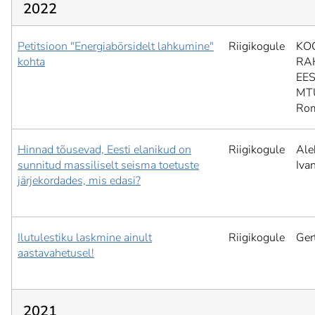
2022
Petitsioon "Energiabörsidelt lahkumine"
Riigikogule
KO
kohta
RA
EES
MT
Ro
Hinnad tõusevad, Eesti elanikud on
Riigikogule
Ale
sunnitud massiliselt seisma toetuste
Iva
järjekordades, mis edasi?
Ilutulestiku laskmine ainult
Riigikogule
Ger
aastavahetusel!
2021