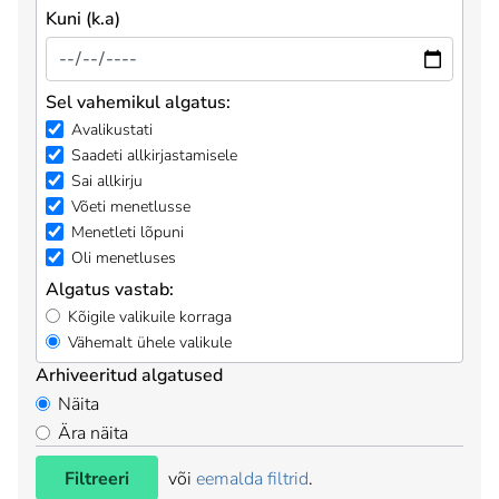
Kuni (k.a)
Sel vahemikul algatus:
Avalikustati
Saadeti allkirjastamisele
Sai allkirju
Võeti menetlusse
Menetleti lõpuni
Oli menetluses
Algatus vastab:
Kõigile valikuile korraga
Vähemalt ühele valikule
Arhiveeritud algatused
Näita
Ära näita
Filtreeri
või
eemalda filtrid
.