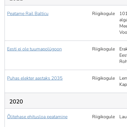
Peatame Rail Balticu
Riigikogule
101
alg
Mee
Voo
Eesti ei ole tuumapolügoon
Riigikogule
Era
Ees
Roh
Puhas elekter aastaks 2035
Riigikogule
Lem
Kap
2020
Õlitehase ehitusloa peatamine
Riigikogule
Lau