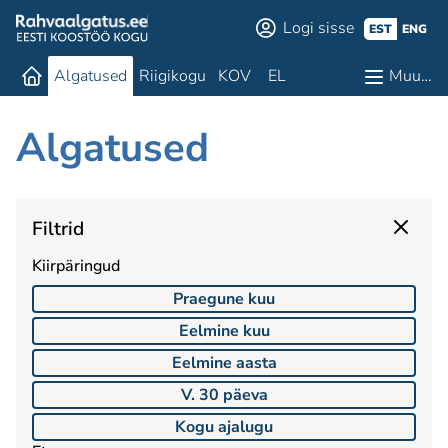
Logi sisse
EST
ENG
Algatused
Riigikogu
KOV
EL
Muu…
Algatused
Filtrid
Kiirpäringud
Praegune kuu
Eelmine kuu
Eelmine aasta
V. 30 päeva
Kogu ajalugu