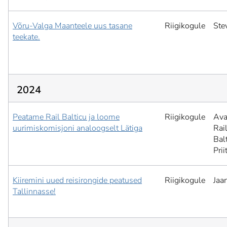
Võru-Valga Maanteele uus tasane
Riigikogule
Ste
teekate.
2024
Peatame Rail Balticu ja loome
Riigikogule
Ava
uurimiskomisjoni analoogselt Lätiga
Rai
Balt
Pri
Kiiremini uued reisirongide peatused
Riigikogule
Jaa
Tallinnasse!