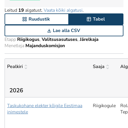
Leitud
19
algatust.
Vaata kõiki algatusi
.
Ruudustik
Tabel
Lae alla CSV
Etapp
Riigikogus
Valitsusasutuses
Järelkaja
Menetleja
Majanduskomisjon
Pealkiri
Saaja
Alg
2026
Taskukohane elekter kõigile Eestimaa
Riigikogule
Rol
inimestele
Tep