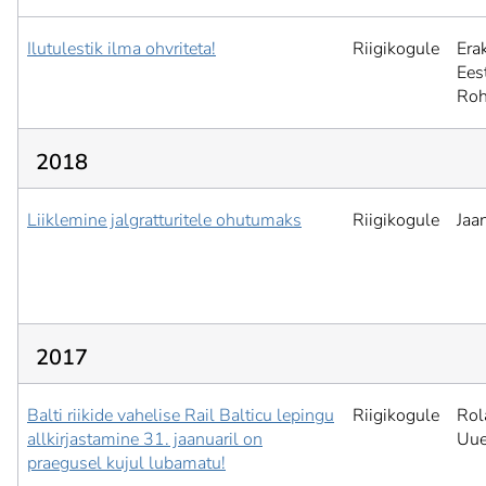
Ilutulestik ilma ohvriteta!
Riigikogule
Era
Ees
Roh
2018
Liiklemine jalgratturitele ohutumaks
Riigikogule
Jaa
2017
Balti riikide vahelise Rail Balticu lepingu
Riigikogule
Rol
allkirjastamine 31. jaanuaril on
Uu
praegusel kujul lubamatu!