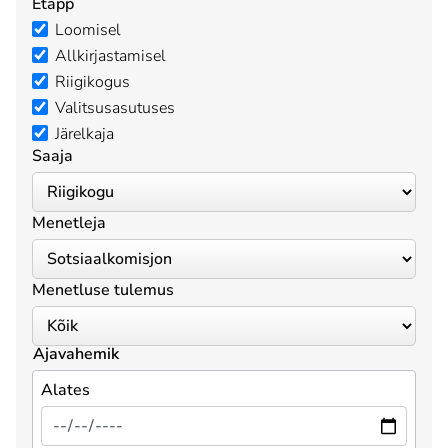
Etapp
Loomisel
Allkirjastamisel
Riigikogus
Valitsusasutuses
Järelkaja
Saaja
Menetleja
Menetluse tulemus
Ajavahemik
Alates