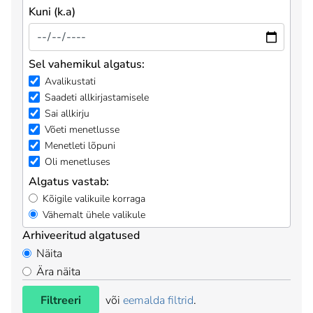
Kuni (k.a)
Sel vahemikul algatus:
Avalikustati
Saadeti allkirjastamisele
Sai allkirju
Võeti menetlusse
Menetleti lõpuni
Oli menetluses
Algatus vastab:
Kõigile valikuile korraga
Vähemalt ühele valikule
Arhiveeritud algatused
Näita
Ära näita
Filtreeri
või
eemalda filtrid
.