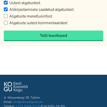
Uutest algatustest
Allkirjastamisele saadetud algatustest
Algatuste menetlusinfost
Algatuste uutest kommentaaridest
Telli teavitused
A. Weizenbergi 39, Tallinn
Email:
info@rahvaalgatus.ee
Telefon:
+372 5564 5216
(E-N 9:00–16:30)