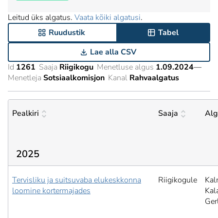
Leitud üks algatus.
Vaata kõiki algatusi
.
Ruudustik
Tabel
Lae alla CSV
Id
1261
Saaja
Riigikogu
Menetluse algus
1.09.2024
—
Menetleja
Sotsiaalkomisjon
Kanal
Rahvaalgatus
Pealkiri
Saaja
Alg
2025
Tervisliku ja suitsuvaba elukeskkonna
Riigikogule
Kal
loomine kortermajades
Kal
Ger