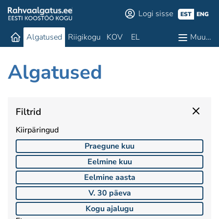
Logi sisse
EST
ENG
Algatused
Riigikogu
KOV
EL
Muu…
Algatused
Filtrid
Kiirpäringud
Praegune kuu
Eelmine kuu
Eelmine aasta
V. 30 päeva
Kogu ajalugu