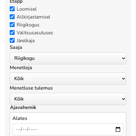
Etapp
Loomisel
Allkirjastamisel
Riigikogus
Valitsusasutuses
Järelkaja
Saaja
Menetleja
Menetluse tulemus
Ajavahemik
Alates