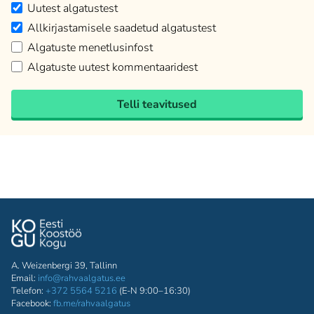
Uutest algatustest
Allkirjastamisele saadetud algatustest
Algatuste menetlusinfost
Algatuste uutest kommentaaridest
Telli teavitused
A. Weizenbergi 39, Tallinn
Email:
info@rahvaalgatus.ee
Telefon:
+372 5564 5216
(E-N 9:00–16:30)
Facebook:
fb.me/rahvaalgatus