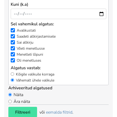
Kuni (k.a)
Sel vahemikul algatus:
Avalikustati
Saadeti allkirjastamisele
Sai allkirju
Võeti menetlusse
Menetleti lõpuni
Oli menetluses
Algatus vastab:
Kõigile valikuile korraga
Vähemalt ühele valikule
Arhiveeritud algatused
Näita
Ära näita
Filtreeri
või
eemalda filtrid
.