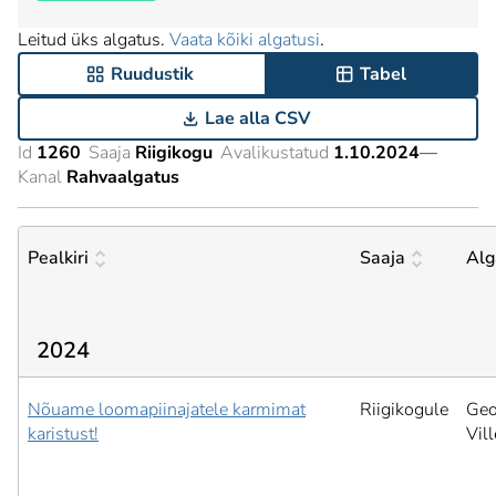
Leitud üks algatus.
Vaata kõiki algatusi
.
Ruudustik
Tabel
Lae alla CSV
Id
1260
Saaja
Riigikogu
Avalikustatud
1.10.2024
—
Kanal
Rahvaalgatus
Pealkiri
Saaja
Alg
2024
Nõuame loomapiinajatele karmimat
Riigikogule
Geo
karistust!
Vil