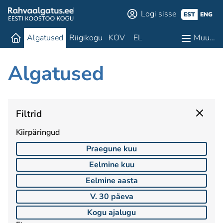
Logi sisse
EST
ENG
Algatused
Riigikogu
KOV
EL
Muu…
Algatused
Filtrid
Kiirpäringud
Praegune kuu
Eelmine kuu
Eelmine aasta
V. 30 päeva
Kogu ajalugu