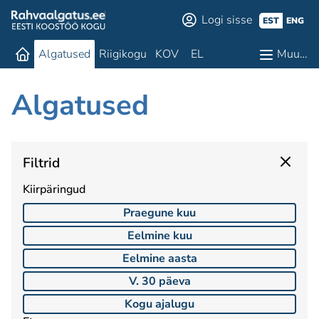
Logi sisse
EST
ENG
Algatused
Riigikogu
KOV
EL
Muu…
Algatused
Filtrid
Kiirpäringud
Praegune kuu
Eelmine kuu
Eelmine aasta
V. 30 päeva
Kogu ajalugu