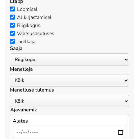
Etapp
Loomisel
Allkirjastamisel
Riigikogus
Valitsusasutuses
Järelkaja
Saaja
Menetleja
Menetluse tulemus
Ajavahemik
Alates