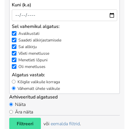
Kuni (k.a)
Sel vahemikul algatus:
Avalikustati
Saadeti allkirjastamisele
Sai allkirju
Võeti menetlusse
Menetleti lõpuni
Oli menetluses
Algatus vastab:
Kõigile valikuile korraga
Vähemalt ühele valikule
Arhiveeritud algatused
Näita
Ära näita
Filtreeri
või
eemalda filtrid
.