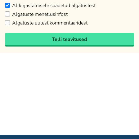
Allkirjastamisele saadetud algatustest
Algatuste menetlusinfost
Algatuste uutest kommentaaridest
Telli teavitused