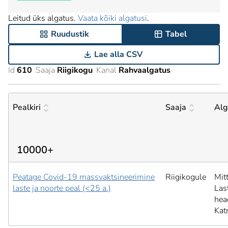
Leitud üks algatus.
Vaata kõiki algatusi
.
Ruudustik
Tabel
Lae alla CSV
Id
610
Saaja
Riigikogu
Kanal
Rahvaalgatus
Pealkiri
Saaja
Alg
10000+
Peatage Covid-19 massvaktsineerimine
Riigikogule
Mit
laste ja noorte peal (<25 a.)
Last
hea
Kat