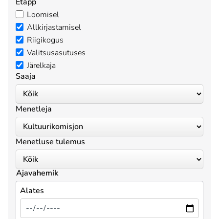
Etapp
Loomisel
Allkirjastamisel
Riigikogus
Valitsusasutuses
Järelkaja
Saaja
Menetleja
Menetluse tulemus
Ajavahemik
Alates