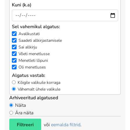
Kuni (k.a)
Sel vahemikul algatus:
Avalikustati
Saadeti allkirjastamisele
Sai allkirju
Võeti menetlusse
Menetleti lõpuni
Oli menetluses
Algatus vastab:
Kõigile valikuile korraga
Vähemalt ühele valikule
Arhiveeritud algatused
Näita
Ära näita
Filtreeri
või
eemalda filtrid
.