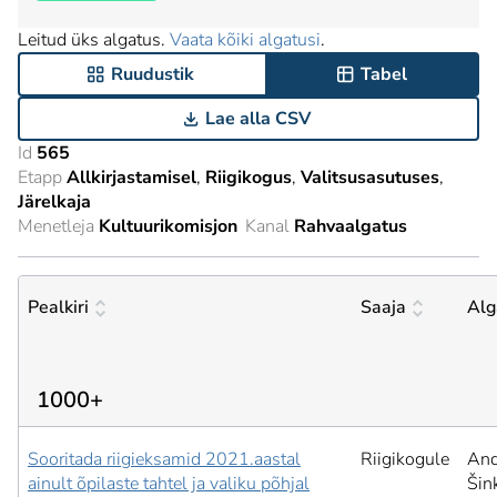
Leitud üks algatus.
Vaata kõiki algatusi
.
Ruudustik
Tabel
Lae alla CSV
Id
565
Etapp
Allkirjastamisel
Riigikogus
Valitsusasutuses
Järelkaja
Menetleja
Kultuurikomisjon
Kanal
Rahvaalgatus
Pealkiri
Saaja
Alg
1000+
Sooritada riigieksamid 2021.aastal
Riigikogule
And
ainult õpilaste tahtel ja valiku põhjal
Šin