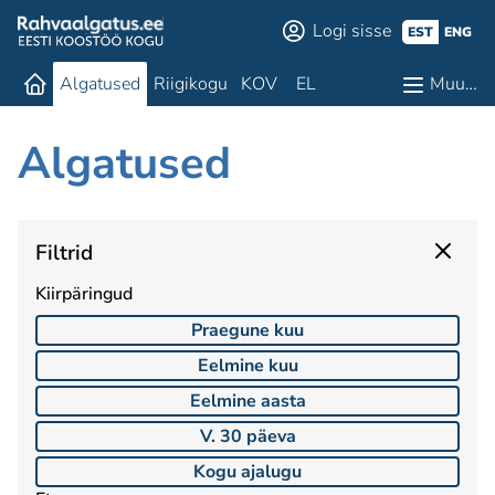
Logi sisse
EST
ENG
Algatused
Riigikogu
KOV
EL
Muu…
Algatused
Filtrid
Kiirpäringud
Praegune kuu
Eelmine kuu
Eelmine aasta
V. 30 päeva
Kogu ajalugu