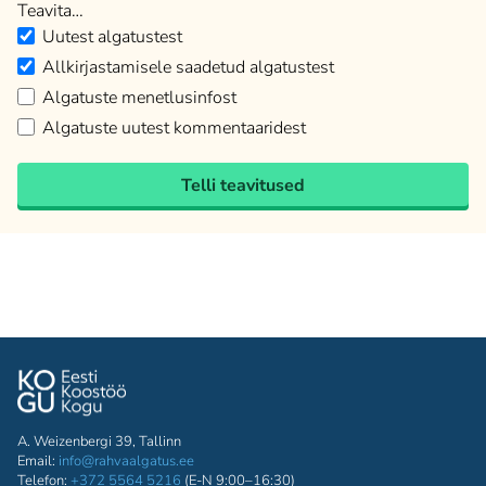
Teavita…
Uutest algatustest
Allkirjastamisele saadetud algatustest
Algatuste menetlusinfost
Algatuste uutest kommentaaridest
Telli teavitused
A. Weizenbergi 39, Tallinn
Email:
info@rahvaalgatus.ee
Telefon:
+372 5564 5216
(E-N 9:00–16:30)