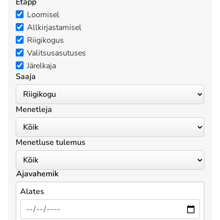
Etapp
Loomisel
Allkirjastamisel
Riigikogus
Valitsusasutuses
Järelkaja
Saaja
Menetleja
Menetluse tulemus
Ajavahemik
Alates