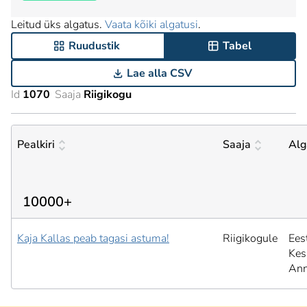
Leitud üks algatus.
Vaata kõiki algatusi
.
Ruudustik
Tabel
Lae alla CSV
Id
1070
Saaja
Riigikogu
Pealkiri
Saaja
Alg
10000+
Kaja Kallas peab tagasi astuma!
Riigikogule
Ees
Kes
Ann