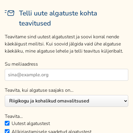
Telli uute algatuste kohta
teavitused
Teavitame sind uutest algatustest ja soovi korral nende
käekäigust meilitsi. Kui soovid jälgida vaid ühe algatuse
käekäiku, mine algatuse lehele ja telli teavitus küljeribalt.
Su meiliaadress
Teavita, kui algatuse saajaks on…
Teavita…
Uutest algatustest
Allkirjastamisele saadetud algatustest