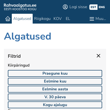
Logi sisse
EST
ENG
Algatused
Riigikogu
KOV
EL
Muu…
Algatused
Filtrid
Kiirpäringud
Praegune kuu
Eelmine kuu
Eelmine aasta
V. 30 päeva
Kogu ajalugu