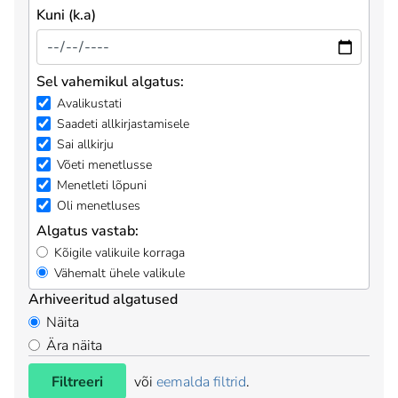
Kuni (k.a)
Sel vahemikul algatus:
Avalikustati
Saadeti allkirjastamisele
Sai allkirju
Võeti menetlusse
Menetleti lõpuni
Oli menetluses
Algatus vastab:
Kõigile valikuile korraga
Vähemalt ühele valikule
Arhiveeritud algatused
Näita
Ära näita
Filtreeri
või
eemalda filtrid
.