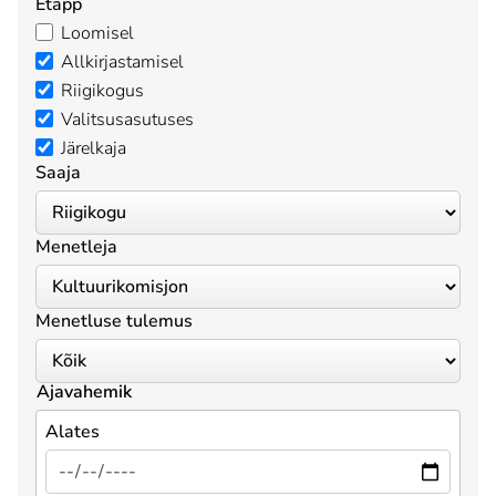
Etapp
Loomisel
Allkirjastamisel
Riigikogus
Valitsusasutuses
Järelkaja
Saaja
Menetleja
Menetluse tulemus
Ajavahemik
Alates