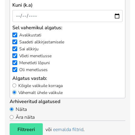
Kuni (k.a)
Sel vahemikul algatus:
Avalikustati
Saadeti allkirjastamisele
Sai allkirju
Võeti menetlusse
Menetleti lõpuni
Oli menetluses
Algatus vastab:
Kõigile valikuile korraga
Vähemalt ühele valikule
Arhiveeritud algatused
Näita
Ära näita
Filtreeri
või
eemalda filtrid
.