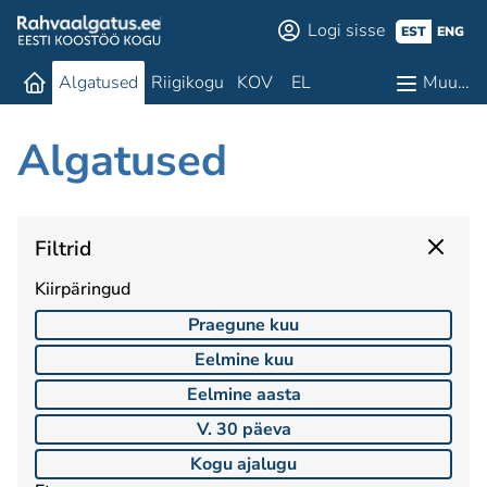
Logi sisse
EST
ENG
Algatused
Riigikogu
KOV
EL
Muu…
Algatused
Filtrid
Kiirpäringud
Praegune kuu
Eelmine kuu
Eelmine aasta
V. 30 päeva
Kogu ajalugu