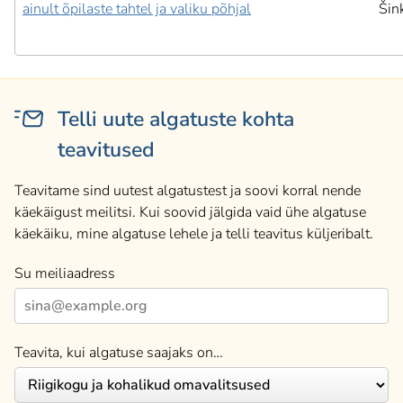
ainult õpilaste tahtel ja valiku põhjal
Šin
Telli uute algatuste kohta
teavitused
Teavitame sind uutest algatustest ja soovi korral nende
käekäigust meilitsi. Kui soovid jälgida vaid ühe algatuse
käekäiku, mine algatuse lehele ja telli teavitus küljeribalt.
Su meiliaadress
Teavita, kui algatuse saajaks on…