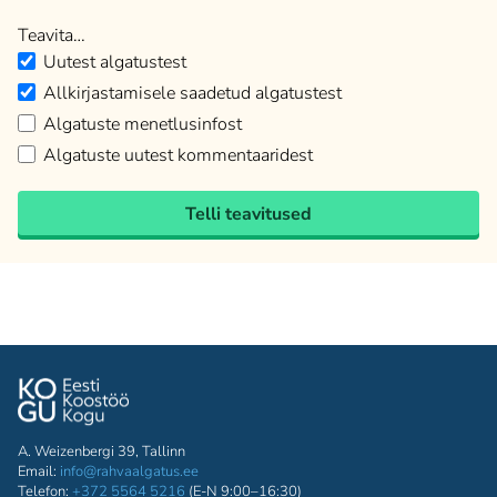
Teavita…
Uutest algatustest
Allkirjastamisele saadetud algatustest
Algatuste menetlusinfost
Algatuste uutest kommentaaridest
Telli teavitused
A. Weizenbergi 39, Tallinn
Email:
info@rahvaalgatus.ee
Telefon:
+372 5564 5216
(E-N 9:00–16:30)