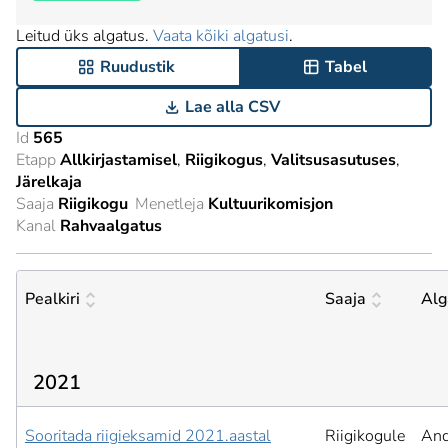
Leitud üks algatus.
Vaata kõiki algatusi
.
Ruudustik
Tabel
Lae alla CSV
Id
565
Etapp
Allkirjastamisel
Riigikogus
Valitsusasutuses
Järelkaja
Saaja
Riigikogu
Menetleja
Kultuurikomisjon
Kanal
Rahvaalgatus
Pealkiri
Saaja
Alg
2021
Sooritada riigieksamid 2021.aastal
Riigikogule
And