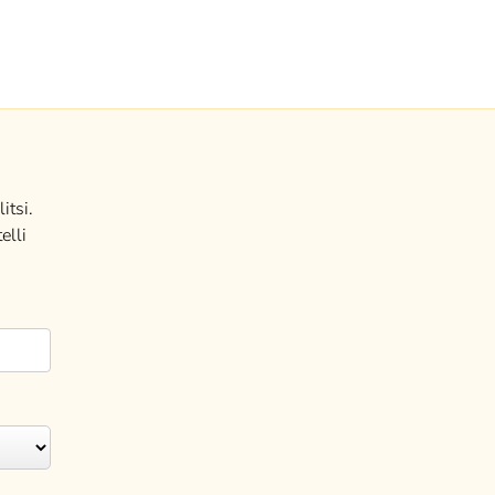
itsi.
elli