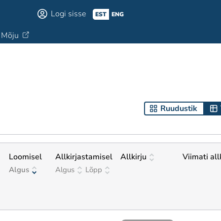
Logi sisse
EST
ENG
Mõju
Ruudustik
Loomisel
Allkirjastamisel
Allkirju
Viimati all
Algus
Algus
Lõpp