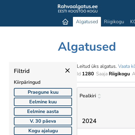
Algatused
Riigikogu
K
Algatused
Leitud üks algatus.
Vaata kõ
Filtrid
Id
1280
Saaja
Riigikogu
A
Kiirpäringud
Praegune kuu
Pealkiri
Eelmine kuu
Eelmine aasta
2024
V. 30 päeva
Kogu ajalugu