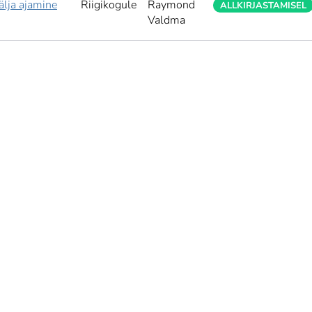
älja ajamine
Riigikogule
Raymond
ALLKIRJASTAMISEL
Valdma