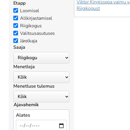
Viktor Kingissepa vaimu v
Etapp
Riigikogust
Loomisel
Allkirjastamisel
Riigikogus
Valitsusasutuses
Järelkaja
Saaja
Menetleja
Menetluse tulemus
Ajavahemik
Alates