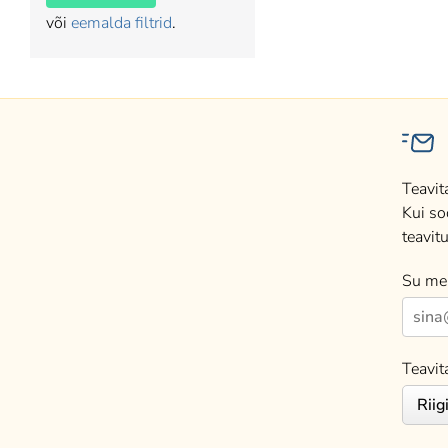
või
eemalda filtrid
.
Teavit
Kui so
teavitu
Su mei
Teavit