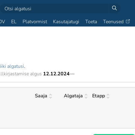
OV
EL
Platvormist
Kasutajatugi
Toeta
Teenused
iki algatusi
.
llkirjastamise algus
12.12.2024
—
Saaja
Algataja
Etapp