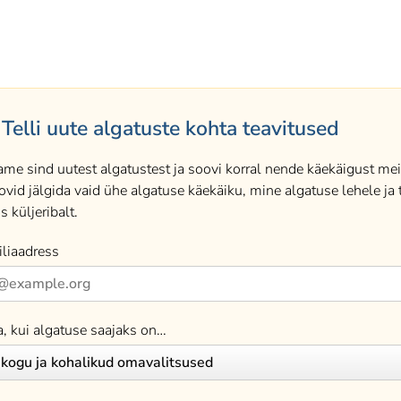
Telli uute algatuste kohta teavitused
ame sind uutest algatustest ja soovi korral nende käekäigust meil
ovid jälgida vaid ühe algatuse käekäiku, mine algatuse lehele ja t
s küljeribalt.
liaadress
a, kui algatuse saajaks on…