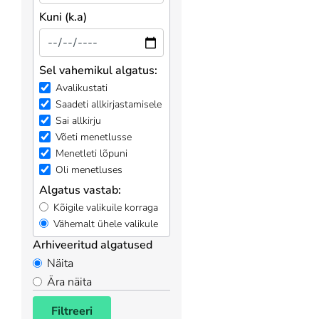
Kuni (k.a)
Sel vahemikul algatus:
Avalikustati
Saadeti allkirjastamisele
Sai allkirju
Võeti menetlusse
Menetleti lõpuni
Oli menetluses
Algatus vastab:
Kõigile valikuile korraga
Vähemalt ühele valikule
Arhiveeritud algatused
Näita
Ära näita
Filtreeri