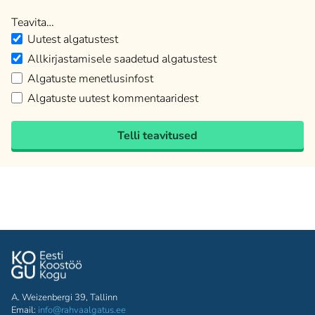
Teavita…
Uutest algatustest
Allkirjastamisele saadetud algatustest
Algatuste menetlusinfost
Algatuste uutest kommentaaridest
Telli teavitused
A. Weizenbergi 39, Tallinn
Email:
info@rahvaalgatus.ee