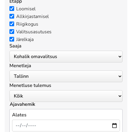
Etapp
Loomisel
Allkirjastamisel
Riigikogus
Valitsusasutuses
Järelkaja
Saaja
Menetleja
Menetluse tulemus
Ajavahemik
Alates