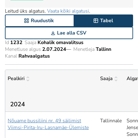
Leitud üks algatus.
Vaata kõiki algatusi
.
Ruudustik
Tabel
Lae alla CSV
Id
1232
Saaja
Kohalik omavalitsus
Menetluse algus
2.07.2024
—
Menetleja
Tallinn
Kanal
Rahvaalgatus
Pealkiri
Saaja
Alga
2024
Nõuame bussiliini nr. 49 säilimist
Tallinnale
Sonn
Viimsi-Pirita-Iru-Lasnamäe-Ülemiste
Jense
Sonn