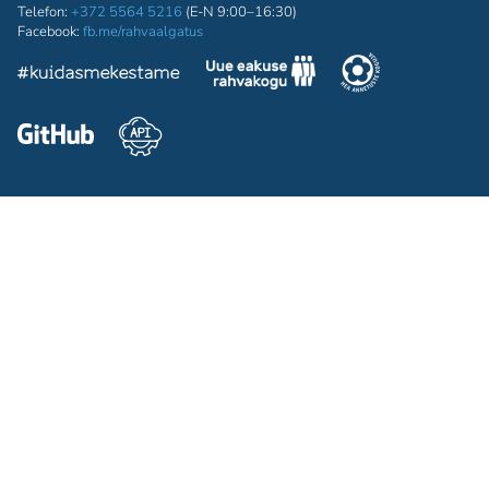
Telefon:
+372 5564 5216
(E-N 9:00–16:30)
Facebook:
fb.me/rahvaalgatus