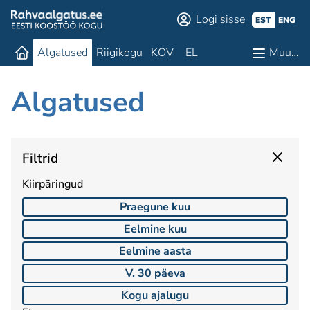
Logi sisse
EST
ENG
Algatused
Riigikogu
KOV
EL
Muu…
Algatused
Filtrid
Kiirpäringud
Praegune kuu
Eelmine kuu
Eelmine aasta
V. 30 päeva
Kogu ajalugu