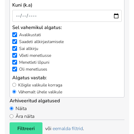
Kuni (k.a)
Sel vahemikul algatus:
Avalikustati
Saadeti allkirjastamisele
Sai allkirju
Võeti menetlusse
Menetleti lõpuni
Oli menetluses
Algatus vastab:
Kõigile valikuile korraga
Vähemalt ühele valikule
Arhiveeritud algatused
Näita
Ära näita
Filtreeri
või
eemalda filtrid
.