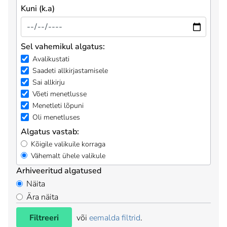
Kuni (k.a)
Sel vahemikul algatus:
Avalikustati
Saadeti allkirjastamisele
Sai allkirju
Võeti menetlusse
Menetleti lõpuni
Oli menetluses
Algatus vastab:
Kõigile valikuile korraga
Vähemalt ühele valikule
Arhiveeritud algatused
Näita
Ära näita
Filtreeri
või
eemalda filtrid
.