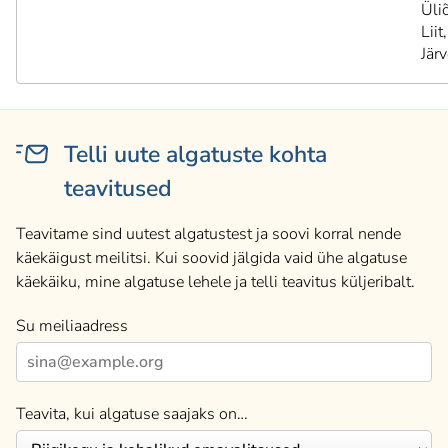
Üli
Liit,
Jär
Telli uute algatuste kohta
teavitused
Teavitame sind uutest algatustest ja soovi korral nende
käekäigust meilitsi. Kui soovid jälgida vaid ühe algatuse
käekäiku, mine algatuse lehele ja telli teavitus küljeribalt.
Su meiliaadress
Teavita, kui algatuse saajaks on…