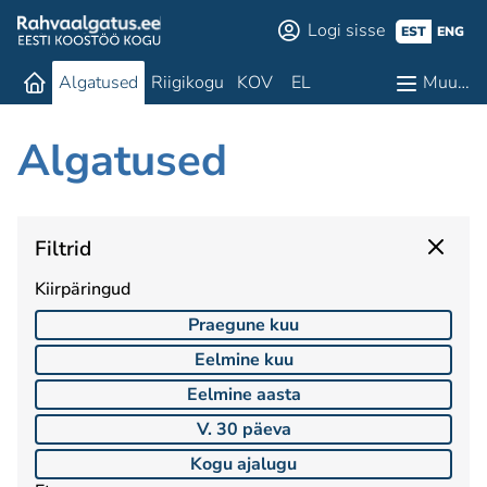
Logi sisse
EST
ENG
Algatused
Riigikogu
KOV
EL
Muu…
Algatused
Filtrid
Kiirpäringud
Praegune kuu
Eelmine kuu
Eelmine aasta
V. 30 päeva
Kogu ajalugu