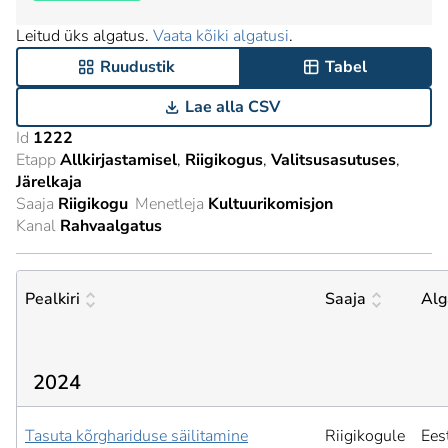
Leitud üks algatus.
Vaata kõiki algatusi
.
Ruudustik
Tabel
Lae alla CSV
Id
1222
Etapp
Allkirjastamisel
Riigikogus
Valitsusasutuses
Järelkaja
Saaja
Riigikogu
Menetleja
Kultuurikomisjon
Kanal
Rahvaalgatus
Pealkiri
Saaja
Alg
2024
Tasuta kõrghariduse säilitamine
Riigikogule
Ees