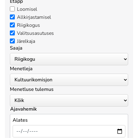
Etapp
Loomisel
Allkirjastamisel
Riigikogus
Valitsusasutuses
Järelkaja
Saaja
Menetleja
Menetluse tulemus
Ajavahemik
Alates