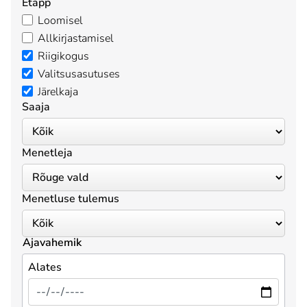
Etapp
Loomisel
Allkirjastamisel
Riigikogus
Valitsusasutuses
Järelkaja
Saaja
Menetleja
Menetluse tulemus
Ajavahemik
Alates