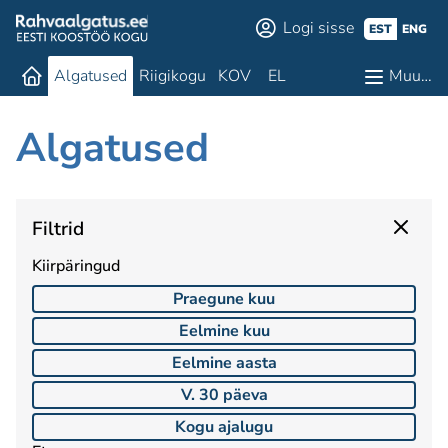
Logi sisse
EST
ENG
Algatused
Riigikogu
KOV
EL
Muu…
Algatused
Filtrid
Kiirpäringud
Praegune kuu
Eelmine kuu
Eelmine aasta
V. 30 päeva
Kogu ajalugu