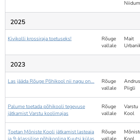
Niidum
2025
Kivikolli krossiraja toetuseks!
Rõuge
Mait
vallale
Urbani
2023
Las jääda Rõuge Põhikool nii nagu on...
Rõuge
Andru
vallale
Piigli
Palume toetada põhikooli tegevuse
Rõuge
Varstu
jätkamist Varstu koolimajas
vallale
Kool
Toetan Mõniste Kooli jätkamist lasteaia
Rõuge
Mõnist
ja 9-klassilise põhikoolina Kuutsi külas
vallale
Kool,