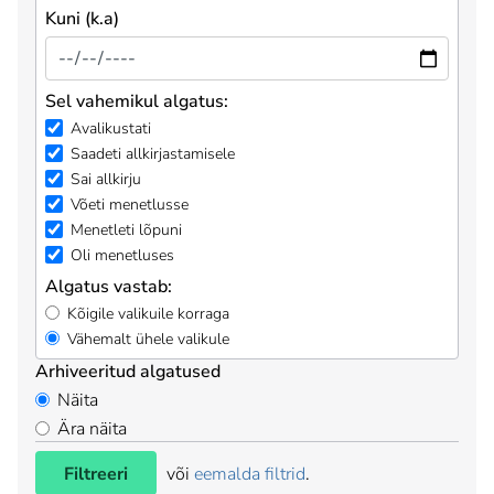
Kuni (k.a)
Sel vahemikul algatus:
Avalikustati
Saadeti allkirjastamisele
Sai allkirju
Võeti menetlusse
Menetleti lõpuni
Oli menetluses
Algatus vastab:
Kõigile valikuile korraga
Vähemalt ühele valikule
Arhiveeritud algatused
Näita
Ära näita
Filtreeri
või
eemalda filtrid
.