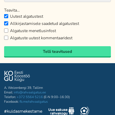
Teavita…
Uutest algatustest
Allkirjastamisele saadetud algatustest
Algatuste menetlusinfost
Algatuste uutest kommentaaridest
Telli teavitused
A. Weizenbergi 39, Tallinn
Email:
info@rahvaalgatus.ee
Telefon:
+372 5564 5216
(E-N 9:00–16:30)
Facebook:
fb.me/rahvaalgatus