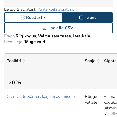
Leitud
5
algatust.
Vaata kõiki algatusi
.
Ruudustik
Tabel
Lae alla CSV
Etapp
Riigikogus
Valitsusasutuses
Järelkaja
Menetleja
Rõuge vald
Pealkiri
Saaja
Algata
2026
Olen vastu Sännas karjääri avamisele
Rõuge
Sänna
vallale
koguk
liikmed
Maarik