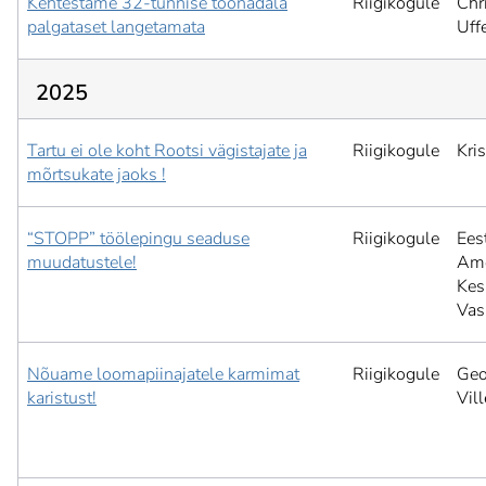
Kehtestame 32-tunnise töönädala
Riigikogule
Chr
palgataset langetamata
Uffe
2025
Tartu ei ole koht Rootsi vägistajate ja
Riigikogule
Kri
mõrtsukate jaoks !
“STOPP” töölepingu seaduse
Riigikogule
Ees
muudatustele!
Ame
Kesk
Vas
Nõuame loomapiinajatele karmimat
Riigikogule
Geo
karistust!
Vil