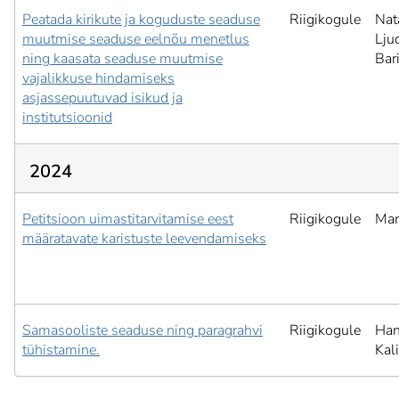
Peatada kirikute ja koguduste seaduse
Riigikogule
Nat
muutmise seaduse eelnõu menetlus
Lju
ning kaasata seaduse muutmise
Bar
vajalikkuse hindamiseks
asjassepuutuvad isikud ja
institutsioonid
2024
Petitsioon uimastitarvitamise eest
Riigikogule
Mar
määratavate karistuste leevendamiseks
Samasooliste seaduse ning paragrahvi
Riigikogule
Han
tühistamine.
Kal