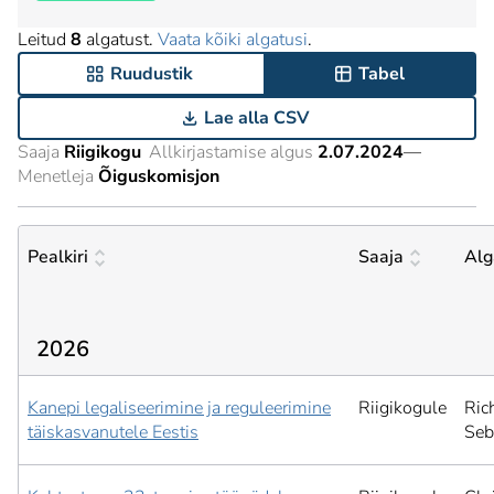
Leitud
8
algatust.
Vaata kõiki algatusi
.
Ruudustik
Tabel
Lae alla CSV
Saaja
Riigikogu
Allkirjastamise algus
2.07.2024
—
Menetleja
Õiguskomisjon
Pealkiri
Saaja
Alg
2026
Kanepi legaliseerimine ja reguleerimine
Riigikogule
Ric
täiskasvanutele Eestis
Seb