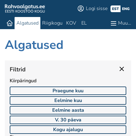
Logi sisse
EST
ENG
Algatused
Riigikogu
KOV
EL
Muu…
Algatused
Filtrid
Kiirpäringud
Praegune kuu
Eelmine kuu
Eelmine aasta
V. 30 päeva
Kogu ajalugu