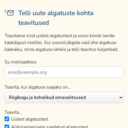
Telli uute algatuste kohta
teavitused
Teavitame sind uutest algatustest ja soovi korral nende
käekäigust meilitsi. Kui soovid jälgida vaid ühe algatuse
käekäiku, mine algatuse lehele ja telli teavitus küljeribalt.
Su meiliaadress
Teavita, kui algatuse saajaks on…
Teavita…
Uutest algatustest
Allkirjastamisele saadetud algatustest