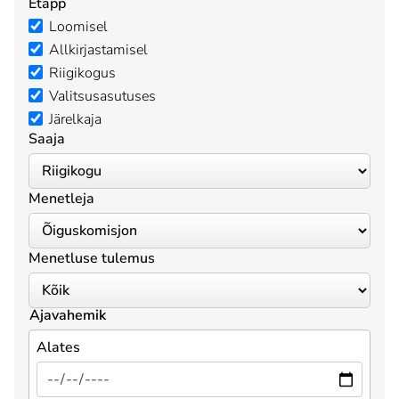
Etapp
Loomisel
Allkirjastamisel
Riigikogus
Valitsusasutuses
Järelkaja
Saaja
Menetleja
Menetluse tulemus
Ajavahemik
Alates