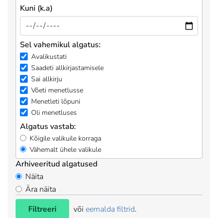
Kuni (k.a)
Sel vahemikul algatus:
Avalikustati
Saadeti allkirjastamisele
Sai allkirju
Võeti menetlusse
Menetleti lõpuni
Oli menetluses
Algatus vastab:
Kõigile valikuile korraga
Vähemalt ühele valikule
Arhiveeritud algatused
Näita
Ära näita
Filtreeri
või
eemalda filtrid
.