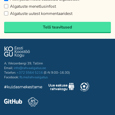
Algatuste menetlusinfost
Algatuste uutest kommentaaridest
Telli teavitused
A. Weizenbergi 39, Tallinn
Email:
info@rahvaalgatus.ee
Telefon:
+372 5564 5216
(E-N 9:00–16:30)
Facebook:
fb.me/rahvaalgatus