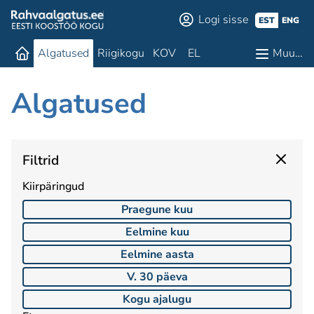
Logi sisse
EST
ENG
Algatused
Riigikogu
KOV
EL
Muu…
Algatused
Filtrid
Kiirpäringud
Praegune kuu
Eelmine kuu
Eelmine aasta
V. 30 päeva
Kogu ajalugu