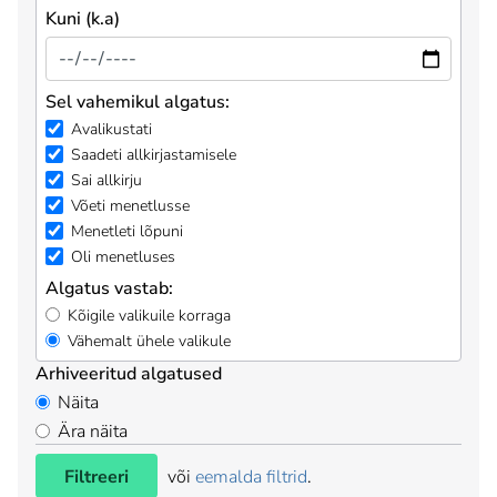
Kuni (k.a)
Sel vahemikul algatus:
Avalikustati
Saadeti allkirjastamisele
Sai allkirju
Võeti menetlusse
Menetleti lõpuni
Oli menetluses
Algatus vastab:
Kõigile valikuile korraga
Vähemalt ühele valikule
Arhiveeritud algatused
Näita
Ära näita
Filtreeri
või
eemalda filtrid
.