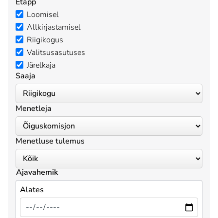
Etapp
Loomisel
Allkirjastamisel
Riigikogus
Valitsusasutuses
Järelkaja
Saaja
Menetleja
Menetluse tulemus
Ajavahemik
Alates