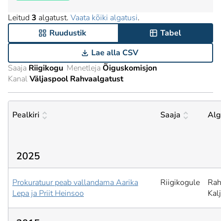
Leitud
3
algatust.
Vaata kõiki algatusi
.
Ruudustik
Tabel
Lae alla CSV
Saaja
Riigikogu
Menetleja
Õiguskomisjon
Kanal
Väljaspool Rahvaalgatust
Pealkiri
Saaja
Alg
2025
Prokuratuur peab vallandama Aarika
Riigikogule
Rah
Lepa ja Priit Heinsoo
Kal