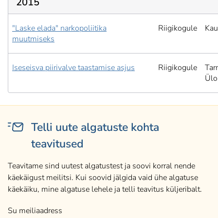
2015
"Laske elada" narkopoliitika
Riigikogule
Kau
muutmiseks
Iseseisva piirivalve taastamise asjus
Riigikogule
Tar
Ülo
Telli uute algatuste kohta
teavitused
Teavitame sind uutest algatustest ja soovi korral nende
käekäigust meilitsi. Kui soovid jälgida vaid ühe algatuse
käekäiku, mine algatuse lehele ja telli teavitus küljeribalt.
Su meiliaadress