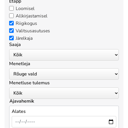
Etapp
Loomisel
Allkirjastamisel
Riigikogus
Valitsusasutuses
Järelkaja
Saaja
Menetleja
Menetluse tulemus
Ajavahemik
Alates