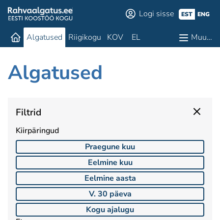
Logi sisse
EST
ENG
Algatused
Riigikogu
KOV
EL
Muu…
Algatused
Filtrid
Kiirpäringud
Praegune kuu
Eelmine kuu
Eelmine aasta
V. 30 päeva
Kogu ajalugu