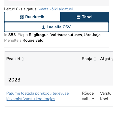
Leitud üks algatus.
Vaata kõiki algatusi
.
Ruudustik
Tabel
Lae alla CSV
Id
853
Etapp
Riigikogus
Valitsusasutuses
Järelkaja
Menetleja
Rõuge vald
Pealkiri
Saaja
Algata
2023
Palume toetada põhikooli tegevuse
Rõuge
Varstu
jätkamist Varstu koolimajas
vallale
Kool