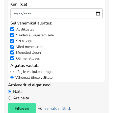
Kuni (k.a)
Sel vahemikul algatus:
Avalikustati
Saadeti allkirjastamisele
Sai allkirju
Võeti menetlusse
Menetleti lõpuni
Oli menetluses
Algatus vastab:
Kõigile valikuile korraga
Vähemalt ühele valikule
Arhiveeritud algatused
Näita
Ära näita
Filtreeri
või
eemalda filtrid
.