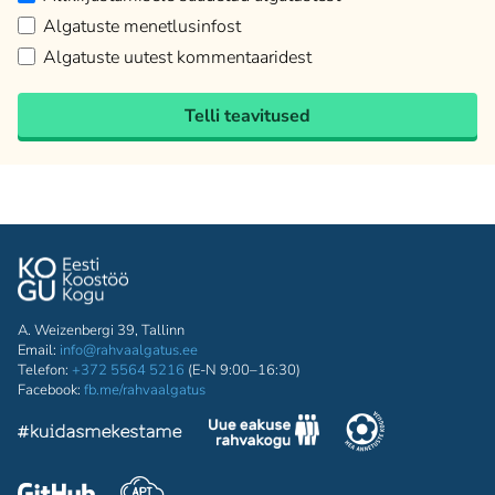
Algatuste menetlusinfost
Algatuste uutest kommentaaridest
Telli teavitused
A. Weizenbergi 39, Tallinn
Email:
info@rahvaalgatus.ee
Telefon:
+372 5564 5216
(E-N 9:00–16:30)
Facebook:
fb.me/rahvaalgatus