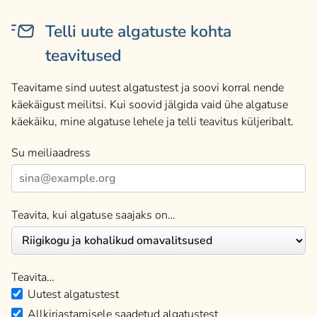
Telli uute algatuste kohta
teavitused
Teavitame sind uutest algatustest ja soovi korral nende
käekäigust meilitsi. Kui soovid jälgida vaid ühe algatuse
käekäiku, mine algatuse lehele ja telli teavitus küljeribalt.
Su meiliaadress
Teavita, kui algatuse saajaks on…
Teavita…
Uutest algatustest
Allkirjastamisele saadetud algatustest